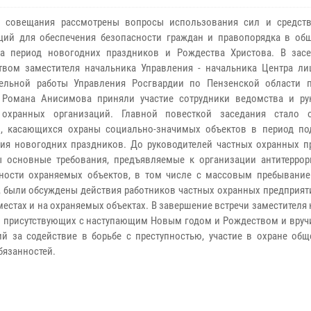
х совещания рассмотрены вопросы использования сил и средст
ций для обеспечения безопасности граждан и правопорядка в об
на период новогодних праздников и Рождества Христова. В зас
твом заместителя начальника Управления - начальника Центра ли
тельной работы Управления Росгвардии по Пензенской области 
 Романа Анисимова приняли участие сотрудники ведомства и ру
 охранных организаций. Главной повесткой заседания стало 
, касающихся охраны социально-значимых объектов в период по
ия новогодних праздников. До руководителей частных охранных п
 основные требования, предъявляемые к организации антитеррор
ости охраняемых объектов, в том числе с массовым пребывание
, были обсуждены действия работников частных охранных предприят
стах и на охраняемых объектах. В завершение встречи заместителя
л присутствующих с наступающим Новым годом и Рождеством и вруч
 за содействие в борьбе с преступностью, участие в охране общ
бязанностей.