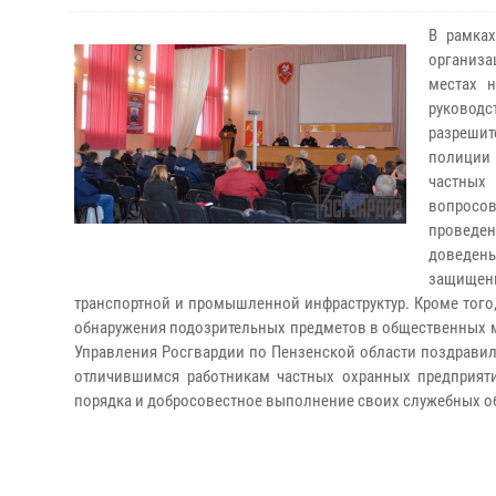
В рамка
организа
местах 
руководс
разреши
полиции
частных
вопросов
проведен
доведены
защищенн
транспортной и промышленной инфраструктур. Кроме того
обнаружения подозрительных предметов в общественных ме
Управления Росгвардии по Пензенской области поздрави
отличившимся работникам частных охранных предприятий
порядка и добросовестное выполнение своих служебных о