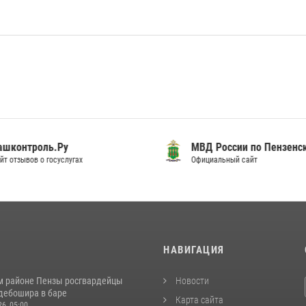
шконтроль.Ру
МВД России по Пензенск
т отзывов о госуслугах
Официальный сайт
И
НАВИГАЦИЯ
м районе Пензы росгвардейцы
Новости
дебошира в баре
Карта сайта
26, 05:00