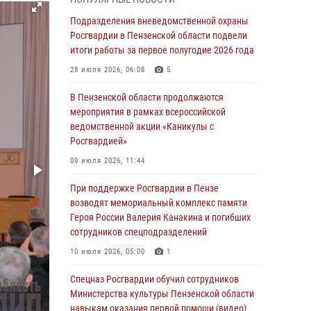
маскировавшейся под реабилитационный
центр (видео)
Подразделения вневедомственной охраны
Росгвардии в Пензенской области подвели
04 августа 2026, 07:05
4
1
итоги работы за первое полугодие 2026 года
В Управлении Росгвардии по Пензенской
28 июля 2026, 06:08
5
области подвели итоги работы за первое
полугодие 2026 года
В Пензенской области продолжаются
мероприятия в рамках всероссийской
04 августа 2026, 06:08
ведомственной акции «Каникулы с
Росгвардией»
Росгвардия обеспечила безопасность
праздничных мероприятий в День ВДВ в
09 июля 2026, 11:44
Пензе
При поддержке Росгвардии в Пензе
03 августа 2026, 07:14
1
возводят мемориальный комплекс памяти
Героя России Валерия Канакина и погибших
В Пензе сотрудники Росгвардии задержали
сотрудников спецподразделений
мужчину, который криками и нецензурной
бранью напугал жильцов многоквартирного
10 июля 2026, 05:00
1
дома
Спецназ Росгвардии обучил сотрудников
03 августа 2026, 05:59
Министерства культуры Пензенской области
навыкам оказания первой помощи (видео)
Росгвардейцы Пензенской области отмечают