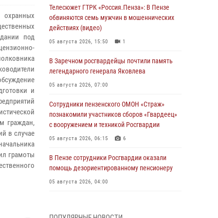
Телесюжет ГТРК «Россия.Пенза»: В Пензе
в охранных
обвиняются семь мужчин в мошеннических
щественных
действиях (видео)
едании под
05 августа 2026, 15:50
1
цензионно-
полковника
В Заречном росгвардейцы почтили память
ководители
легендарного генерала Яковлева
обсуждение
05 августа 2026, 07:00
дготовки и
редприятий
Сотрудники пензенского ОМОН «Страж»
истической
познакомили участников сборов «Гвардеец»
м граждан,
с вооружением и техникой Росгвардии
ий в случае
05 августа 2026, 06:15
6
 начальника
ил грамоты
В Пензе сотрудники Росгвардии оказали
ественного
помощь дезориентированному пенсионеру
05 августа 2026, 04:00
В Пензе при силовой поддержке Росгвардии
пресечена деятельность ОПГ,
ПОПУЛЯРНЫЕ НОВОСТИ