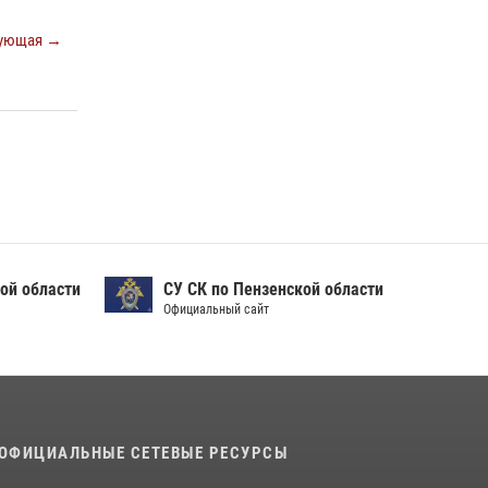
Сотрудники пензенского ОМОН «Страж»
познакомили участников сборов «Гвардеец»
ующая →
с вооружением и техникой Росгвардии
05 августа 2026, 06:15
6
Начальник Управления Росгвардии по
Пензенской области Павел Пучков посетил
55-й Всероссийский Лермонтовский праздник
поэзии в «Тарханах»
11 июля 2026, 10:00
2
ой области
СУ СК по Пензенской области
Официальный сайт
ОФИЦИАЛЬНЫЕ СЕТЕВЫЕ РЕСУРСЫ