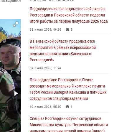
 поздравил
легендарного генерала Яковлева
Подразделения вневедомственной охраны
05 августа 2026, 07:00
Росгвардии в Пензенской области подвели
итоги работы за первое полугодие 2026 года
Сотрудники пензенского ОМОН «Страж»
познакомили участников сборов «Гвардеец»
28 июля 2026, 06:08
5
с вооружением и техникой Росгвардии
В Пензенской области продолжаются
05 августа 2026, 06:15
6
мероприятия в рамках всероссийской
ведомственной акции «Каникулы с
В Пензе сотрудники Росгвардии оказали
Росгвардией»
помощь дезориентированному пенсионеру
09 июля 2026, 11:44
05 августа 2026, 04:00
При поддержке Росгвардии в Пензе
В Пензе при силовой поддержке Росгвардии
возводят мемориальный комплекс памяти
пресечена деятельность ОПГ,
Героя России Валерия Канакина и погибших
маскировавшейся под реабилитационный
сотрудников спецподразделений
центр (видео)
10 июля 2026, 05:00
1
04 августа 2026, 07:05
4
1
Спецназ Росгвардии обучил сотрудников
В Управлении Росгвардии по Пензенской
Министерства культуры Пензенской области
области подвели итоги работы за первое
навыкам оказания первой помощи (видео)
полугодие 2026 года