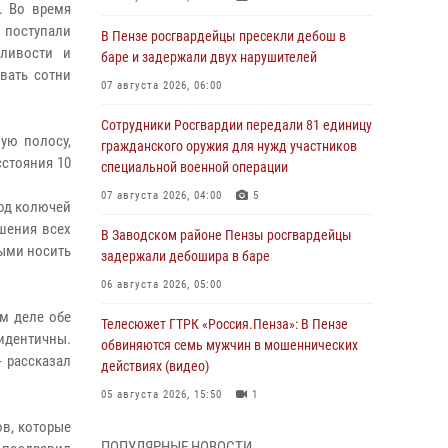
. Во время
 поступали
В Пензе росгвардейцы пресекли дебош в
сливости и
баре и задержали двух нарушителей
вать сотни
07 августа 2026, 06:00
Сотрудники Росгвардии передали 81 единицу
ую полосу,
гражданского оружия для нужд участников
сстояния 10
специальной военной операции
07 августа 2026, 04:00
5
од колючей
ршения всех
В Заводском районе Пензы росгвардейцы
ыми носить
задержали дебошира в баре
06 августа 2026, 05:00
ом деле обе
Телесюжет ГТРК «Россия.Пенза»: В Пензе
 идентичны.
обвиняются семь мужчин в мошеннических
- рассказал
действиях (видео)
05 августа 2026, 15:50
1
ов, которые
В Заречном росгвардейцы почтили память
ПОПУЛЯРНЫЕ НОВОСТИ