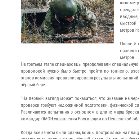
километр
преодол
вводные
быстрой 
метров п
После 5 
провели 
метров.
На третьем этапе спецназовцы преодолевали специальную
проволокой нужно было быстро пройти по тоннелю, взобр
этапов комиссия проанализировала результаты испытаний
чёрный берет.
"На первый взгляд может показаться, что экзамен на чер
проверки требуют недюжинной подготовки, физической си
Различаются испытания в основном в длине марш-броска,
командир ОМОН управления Росгвардии по Пензенской об
Когда все зачёты были сданы, бойцы построились на плац