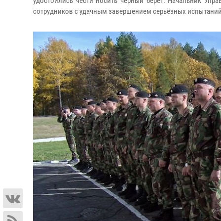
удостоились чести носить чёрный берет. Начальник Упр
сотрудников с удачным завершением серьёзных испытаний