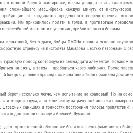
ов в полной боевой экипировке, весом двадцать пять килограмм
ения сложнейшего марш-броска каждую минуту от инструкторов
, требующие от кандидатов предельного сосредоточения, выно
реакции. Им приходилось ползти в грязи, в противогазе преодоле
о пересечённой местности в условиях, приближенных к боевым.
км испытаний, без отдыха, бойцы ОМОНа прошли огненно-штурмов
скоростную стрельбу из пистолета Макарова шестью патронами с ра
 штурмовую полосу, состоящую из семнадцати элементов. Ползком п
аться на стену, а затем – пробраться через лабиринт. После заве
. 15 бойцов, успешно прошедших испытания, были признаны достойн
ный берет несколько легче, чем испытание на краповый. Но на сам
лы и мощного духа, а по количеству затраченной энергии примерно
 штрафных санкциях и тонкостях построения полосы препятствий", 
ласти подполковник полиции Алексей Шумилов.
у, где в торжественной обстановке были оглашены фамилии тех бойц