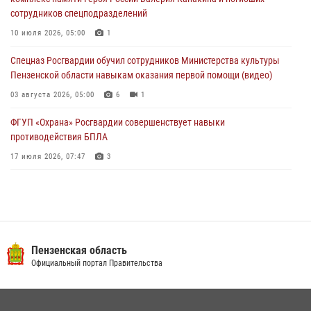
03 августа 2026, 05:59
сотрудников спецподразделений
Росгвардейцы Пензенской области отмечают 35-летие дежурной
10 июля 2026, 05:00
1
службы
Спецназ Росгвардии обучил сотрудников Министерства культуры
03 августа 2026, 05:15
Пензенской области навыкам оказания первой помощи (видео)
03 августа 2026, 05:00
6
1
ФГУП «Охрана» Росгвардии совершенствует навыки
противодействия БПЛА
17 июля 2026, 07:47
3
Пензенский спецназ Росгвардии готовит студентов к окружному
этапу «Зарницы 2.0» (видео)
10 июля 2026, 06:01
6
1
Военнослужащие Росгвардии в Заречном приняли участие в
Пензенская область
просветительской лекции Общества «Знание»
Официальный портал Правительства
16 июля 2026, 05:00
2
Интервью с сотрудником службы ОМОН: как проходит день на