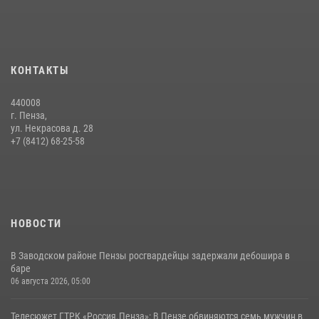
службе
15 июля 2026, 07:00
Начальник Управления Росгвардии по Пензенской области Павел
КОНТАКТЫ
Пучков посетил 55-й Всероссийский Лермонтовский праздник
поэзии в «Тарханах»
440008
11 июля 2026, 10:00
2
г. Пенза,
ул. Некрасова д. 28
Сотрудники пензенского ОМОН «Страж» познакомили участников
+7 (8412) 68-25-58
сборов «Гвардеец» с вооружением и техникой Росгвардии
05 августа 2026, 06:15
6
НОВОСТИ
В Заводском районе Пензы росгвардейцы задержали дебошира в
баре
06 августа 2026, 05:00
Телесюжет ГТРК «Россия.Пенза»: В Пензе обвиняются семь мужчин в