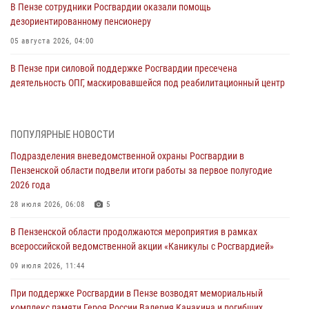
В Пензе сотрудники Росгвардии оказали помощь
дезориентированному пенсионеру
05 августа 2026, 04:00
В Пензе при силовой поддержке Росгвардии пресечена
деятельность ОПГ, маскировавшейся под реабилитационный центр
(видео)
04 августа 2026, 07:05
4
1
ПОПУЛЯРНЫЕ НОВОСТИ
В Управлении Росгвардии по Пензенской области подвели итоги
Подразделения вневедомственной охраны Росгвардии в
работы за первое полугодие 2026 года
Пензенской области подвели итоги работы за первое полугодие
04 августа 2026, 06:08
2026 года
Росгвардия обеспечила безопасность праздничных мероприятий в
28 июля 2026, 06:08
5
День ВДВ в Пензе
В Пензенской области продолжаются мероприятия в рамках
03 августа 2026, 07:14
1
всероссийской ведомственной акции «Каникулы с Росгвардией»
В Пензе сотрудники Росгвардии задержали мужчину, который
09 июля 2026, 11:44
криками и нецензурной бранью напугал жильцов многоквартирного
При поддержке Росгвардии в Пензе возводят мемориальный
дома
комплекс памяти Героя России Валерия Канакина и погибших