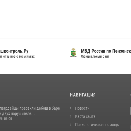
шконтроль.Ру
МВД России по Пензенск
т отзывов о госуслугах
Официальный сайт
И
НАВИГАЦИЯ
сгвардейцы пресекли дебош в баре
Новости
 двух нарушителе...
Карта сайта
26, 06:00
Психологическая помощь