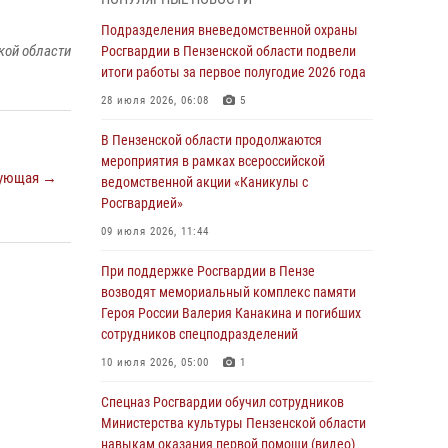
Телесюжет ГТРК «Россия.Пенза»: В Пензе
обвиняются семь мужчин в мошеннических
Подразделения вневедомственной охраны
действиях (видео)
кой области
Росгвардии в Пензенской области подвели
итоги работы за первое полугодие 2026 года
05 августа 2026, 15:50
1
28 июля 2026, 06:08
5
В Заречном росгвардейцы почтили память
легендарного генерала Яковлева
В Пензенской области продолжаются
мероприятия в рамках всероссийской
05 августа 2026, 07:00
ующая →
ведомственной акции «Каникулы с
Росгвардией»
Сотрудники пензенского ОМОН «Страж»
познакомили участников сборов «Гвардеец»
09 июля 2026, 11:44
с вооружением и техникой Росгвардии
При поддержке Росгвардии в Пензе
05 августа 2026, 06:15
6
возводят мемориальный комплекс памяти
Героя России Валерия Канакина и погибших
В Пензе сотрудники Росгвардии оказали
сотрудников спецподразделений
помощь дезориентированному пенсионеру
10 июля 2026, 05:00
1
05 августа 2026, 04:00
Спецназ Росгвардии обучил сотрудников
В Пензе при силовой поддержке Росгвардии
Министерства культуры Пензенской области
пресечена деятельность ОПГ,
навыкам оказания первой помощи (видео)
маскировавшейся под реабилитационный