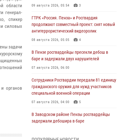
ой области
09 августа 2026, 05:54
3
и генерал-
ГТРК «Россия. Пенза» и Росгвардия
о, спикер
продолжают совместный проект: снят новый
ли силовых
антитеррористический видеоролик
08 августа 2026, 05:05
4
лены задачи
В Пензе росгвардейцы пресекли дебош в
окурорскому
баре и задержали двух нарушителей
защищенных
воотношений
07 августа 2026, 06:00
Сотрудники Росгвардии передали 81 единицу
гражданского оружия для нужд участников
 и органов
специальной военной операции
07 августа 2026, 04:00
5
В Заводском районе Пензы росгвардейцы
задержали дебошира в баре
06 августа 2026, 05:00
ПОПУЛЯРНЫЕ НОВОСТИ