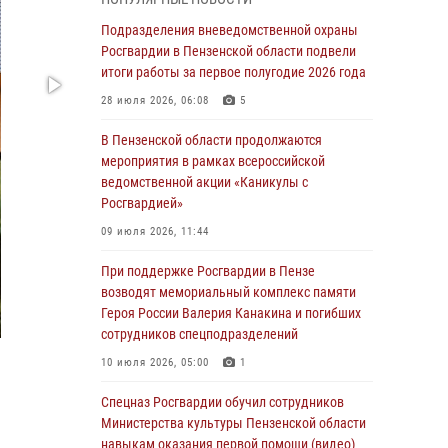
с вооружением и техникой Росгвардии
Подразделения вневедомственной охраны
05 августа 2026, 06:15
6
Росгвардии в Пензенской области подвели
итоги работы за первое полугодие 2026 года
В Пензе сотрудники Росгвардии оказали
помощь дезориентированному пенсионеру
28 июля 2026, 06:08
5
05 августа 2026, 04:00
В Пензенской области продолжаются
мероприятия в рамках всероссийской
В Пензе при силовой поддержке Росгвардии
ведомственной акции «Каникулы с
пресечена деятельность ОПГ,
Росгвардией»
маскировавшейся под реабилитационный
центр (видео)
09 июля 2026, 11:44
04 августа 2026, 07:05
4
1
При поддержке Росгвардии в Пензе
возводят мемориальный комплекс памяти
В Управлении Росгвардии по Пензенской
Героя России Валерия Канакина и погибших
области подвели итоги работы за первое
сотрудников спецподразделений
полугодие 2026 года
10 июля 2026, 05:00
1
04 августа 2026, 06:08
Спецназ Росгвардии обучил сотрудников
Росгвардия обеспечила безопасность
Министерства культуры Пензенской области
праздничных мероприятий в День ВДВ в
навыкам оказания первой помощи (видео)
Пензе