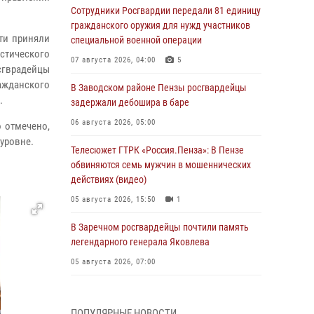
Сотрудники Росгвардии передали 81 единицу
гражданского оружия для нужд участников
ти приняли
специальной военной операции
стического
07 августа 2026, 04:00
5
гврадейцы
ажданского
В Заводском районе Пензы росгвардейцы
.
задержали дебошира в баре
06 августа 2026, 05:00
 отмечено,
уровне.
Телесюжет ГТРК «Россия.Пенза»: В Пензе
обвиняются семь мужчин в мошеннических
действиях (видео)
05 августа 2026, 15:50
1
В Заречном росгвардейцы почтили память
легендарного генерала Яковлева
05 августа 2026, 07:00
Сотрудники пензенского ОМОН «Страж»
познакомили участников сборов «Гвардеец»
ПОПУЛЯРНЫЕ НОВОСТИ