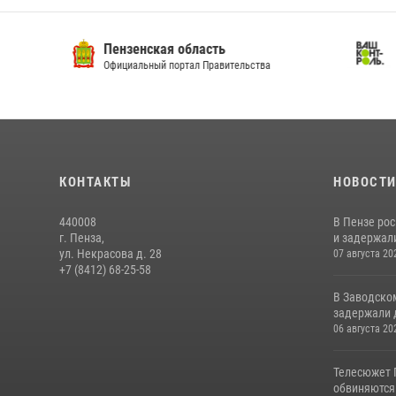
Пензенская область
Ва
Официальный портал Правительства
Сай
КОНТАКТЫ
НОВОСТ
440008
В Пензе ро
г. Пенза,
и задержали
ул. Некрасова д. 28
07 августа 20
+7 (8412) 68-25-58
В Заводско
задержали 
06 августа 20
Телесюжет 
обвиняются