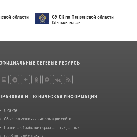
Сотрудники пензенского ОМОН «Страж»
познакомили участников сборов «Гвардеец»
ой области
СУ СК по Пензенской области
с вооружением и техникой Росгвардии
Официальный сайт
05 августа 2026, 06:15
6
Начальник Управления Росгвардии по
Пензенской области Павел Пучков посетил
55-й Всероссийский Лермонтовский праздник
поэзии в «Тарханах»
ОФИЦИАЛЬНЫЕ СЕТЕВЫЕ РЕСУРСЫ
11 июля 2026, 10:00
2
ПРАВОВАЯ И ТЕХНИЧЕСКАЯ ИНФОРМАЦИЯ
О сайте
Об использовании информации сайта
Правила обработки персональных данных
Сообщить об ошибках