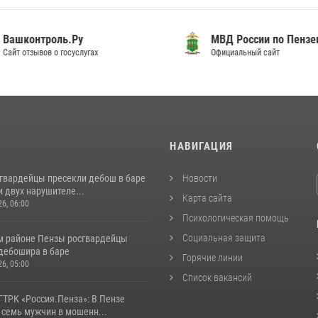
шконтроль.Ру
МВД России по Пензенск
т отзывов о госуслугах
Официальный сайт
И
НАВИГАЦИЯ
сгвардейцы пресекли дебош в баре
Новости
 двух нарушителе...
Карта сайта
26, 06:00
Психологическая помощь
Социальная защита
м районе Пензы росгвардейцы
дебошира в баре
Горячие линии
26, 05:00
Список вакансий
ГТРК «Россия.Пенза»: В Пензе
 семь мужчин в мошенн...