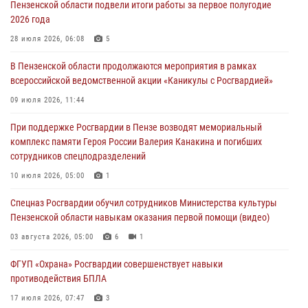
Пензенской области подвели итоги работы за первое полугодие
04 августа 2026, 06:08
2026 года
Росгвардия обеспечила безопасность праздничных мероприятий в
28 июля 2026, 06:08
5
День ВДВ в Пензе
В Пензенской области продолжаются мероприятия в рамках
03 августа 2026, 07:14
1
всероссийской ведомственной акции «Каникулы с Росгвардией»
В Пензе сотрудники Росгвардии задержали мужчину, который
09 июля 2026, 11:44
криками и нецензурной бранью напугал жильцов многоквартирного
При поддержке Росгвардии в Пензе возводят мемориальный
дома
комплекс памяти Героя России Валерия Канакина и погибших
03 августа 2026, 05:59
сотрудников спецподразделений
Росгвардейцы Пензенской области отмечают 35-летие дежурной
10 июля 2026, 05:00
1
службы
Спецназ Росгвардии обучил сотрудников Министерства культуры
03 августа 2026, 05:15
Пензенской области навыкам оказания первой помощи (видео)
03 августа 2026, 05:00
6
1
ФГУП «Охрана» Росгвардии совершенствует навыки
противодействия БПЛА
17 июля 2026, 07:47
3