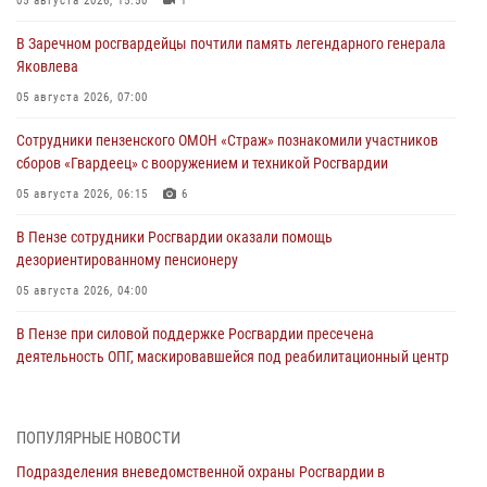
05 августа 2026, 15:50
1
В Заречном росгвардейцы почтили память легендарного генерала
Яковлева
05 августа 2026, 07:00
Сотрудники пензенского ОМОН «Страж» познакомили участников
сборов «Гвардеец» с вооружением и техникой Росгвардии
05 августа 2026, 06:15
6
В Пензе сотрудники Росгвардии оказали помощь
дезориентированному пенсионеру
05 августа 2026, 04:00
В Пензе при силовой поддержке Росгвардии пресечена
деятельность ОПГ, маскировавшейся под реабилитационный центр
(видео)
04 августа 2026, 07:05
4
1
ПОПУЛЯРНЫЕ НОВОСТИ
В Управлении Росгвардии по Пензенской области подвели итоги
Подразделения вневедомственной охраны Росгвардии в
работы за первое полугодие 2026 года