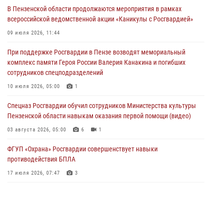
День ВДВ в Пензе
В Пензенской области продолжаются мероприятия в рамках
03 августа 2026, 07:14
1
всероссийской ведомственной акции «Каникулы с Росгвардией»
В Пензе сотрудники Росгвардии задержали мужчину, который
09 июля 2026, 11:44
криками и нецензурной бранью напугал жильцов многоквартирного
При поддержке Росгвардии в Пензе возводят мемориальный
дома
комплекс памяти Героя России Валерия Канакина и погибших
03 августа 2026, 05:59
сотрудников спецподразделений
Росгвардейцы Пензенской области отмечают 35-летие дежурной
10 июля 2026, 05:00
1
службы
Спецназ Росгвардии обучил сотрудников Министерства культуры
03 августа 2026, 05:15
Пензенской области навыкам оказания первой помощи (видео)
03 августа 2026, 05:00
6
1
ФГУП «Охрана» Росгвардии совершенствует навыки
противодействия БПЛА
17 июля 2026, 07:47
3
Военнослужащие Росгвардии в Заречном приняли участие в
просветительской лекции Общества «Знание»
16 июля 2026, 05:00
2