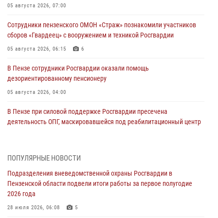
05 августа 2026, 07:00
Сотрудники пензенского ОМОН «Страж» познакомили участников
сборов «Гвардеец» с вооружением и техникой Росгвардии
05 августа 2026, 06:15
6
В Пензе сотрудники Росгвардии оказали помощь
дезориентированному пенсионеру
05 августа 2026, 04:00
В Пензе при силовой поддержке Росгвардии пресечена
деятельность ОПГ, маскировавшейся под реабилитационный центр
(видео)
04 августа 2026, 07:05
4
1
ПОПУЛЯРНЫЕ НОВОСТИ
В Управлении Росгвардии по Пензенской области подвели итоги
Подразделения вневедомственной охраны Росгвардии в
работы за первое полугодие 2026 года
Пензенской области подвели итоги работы за первое полугодие
04 августа 2026, 06:08
2026 года
Росгвардия обеспечила безопасность праздничных мероприятий в
28 июля 2026, 06:08
5