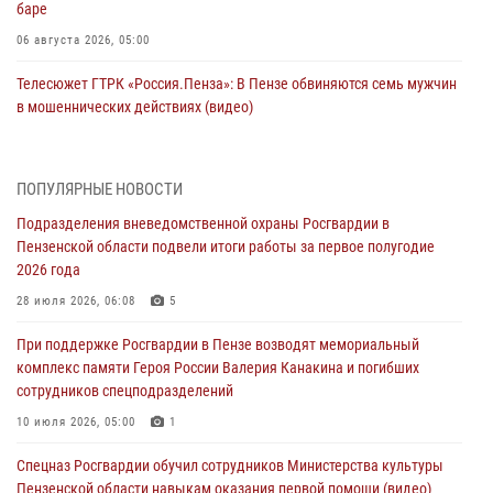
баре
06 августа 2026, 05:00
Телесюжет ГТРК «Россия.Пенза»: В Пензе обвиняются семь мужчин
в мошеннических действиях (видео)
05 августа 2026, 15:50
1
В Заречном росгвардейцы почтили память легендарного генерала
ПОПУЛЯРНЫЕ НОВОСТИ
Яковлева
Подразделения вневедомственной охраны Росгвардии в
05 августа 2026, 07:00
Пензенской области подвели итоги работы за первое полугодие
2026 года
Сотрудники пензенского ОМОН «Страж» познакомили участников
сборов «Гвардеец» с вооружением и техникой Росгвардии
28 июля 2026, 06:08
5
05 августа 2026, 06:15
6
При поддержке Росгвардии в Пензе возводят мемориальный
комплекс памяти Героя России Валерия Канакина и погибших
В Пензе сотрудники Росгвардии оказали помощь
сотрудников спецподразделений
дезориентированному пенсионеру
10 июля 2026, 05:00
1
05 августа 2026, 04:00
Спецназ Росгвардии обучил сотрудников Министерства культуры
В Пензе при силовой поддержке Росгвардии пресечена
Пензенской области навыкам оказания первой помощи (видео)