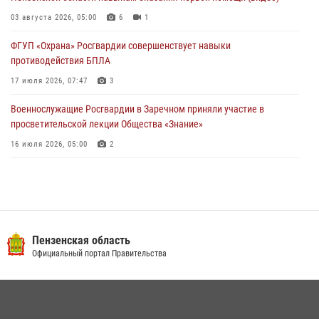
деятельность ОПГ, маскировавшейся под реабилитационный центр
(видео)
03 августа 2026, 05:00
6
1
04 августа 2026, 07:05
4
1
ФГУП «Охрана» Росгвардии совершенствует навыки
противодействия БПЛА
17 июля 2026, 07:47
3
Военнослужащие Росгвардии в Заречном приняли участие в
просветительской лекции Общества «Знание»
16 июля 2026, 05:00
2
Пензенский спецназ Росгвардии готовит студентов к окружному
этапу «Зарницы 2.0» (видео)
10 июля 2026, 06:01
6
1
Интервью с сотрудником службы ОМОН: как проходит день на
Пензенская область
службе
Официальный портал Правительства
15 июля 2026, 07:00
Сотрудники пензенского ОМОН «Страж» познакомили участников
сборов «Гвардеец» с вооружением и техникой Росгвардии