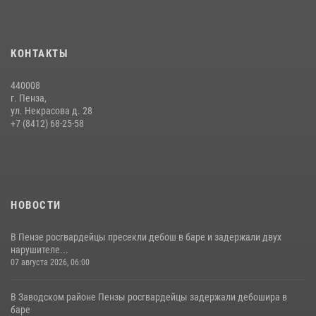
05 августа 2026, 06:15
6
Начальник Управления Росгвардии по Пензенской области Павел
КОНТАКТЫ
Пучков посетил 55-й Всероссийский Лермонтовский праздник
поэзии в «Тарханах»
440008
11 июля 2026, 10:00
2
г. Пенза,
ул. Некрасова д. 28
В Пензе сотрудники Росгвардии обезвредили артиллерийский
+7 (8412) 68-25-58
боеприпас времен Великой Отечественной войны (видео)
13 июля 2026, 05:03
5
1
НОВОСТИ
В Пензе росгвардейцы пресекли дебош в баре и задержали двух
нарушителе...
07 августа 2026, 06:00
В Заводском районе Пензы росгвардейцы задержали дебошира в
баре