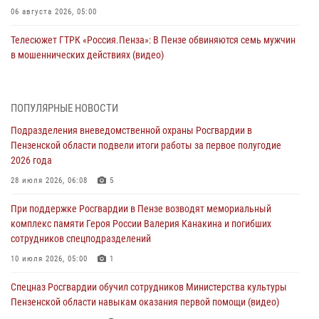
06 августа 2026, 05:00
Телесюжет ГТРК «Россия.Пенза»: В Пензе обвиняются семь мужчин
в мошеннических действиях (видео)
05 августа 2026, 15:50
1
В Заречном росгвардейцы почтили память легендарного генерала
ПОПУЛЯРНЫЕ НОВОСТИ
Яковлева
Подразделения вневедомственной охраны Росгвардии в
05 августа 2026, 07:00
Пензенской области подвели итоги работы за первое полугодие
2026 года
Сотрудники пензенского ОМОН «Страж» познакомили участников
сборов «Гвардеец» с вооружением и техникой Росгвардии
28 июля 2026, 06:08
5
05 августа 2026, 06:15
6
При поддержке Росгвардии в Пензе возводят мемориальный
комплекс памяти Героя России Валерия Канакина и погибших
В Пензе сотрудники Росгвардии оказали помощь
сотрудников спецподразделений
дезориентированному пенсионеру
10 июля 2026, 05:00
1
05 августа 2026, 04:00
Спецназ Росгвардии обучил сотрудников Министерства культуры
В Пензе при силовой поддержке Росгвардии пресечена
Пензенской области навыкам оказания первой помощи (видео)
деятельность ОПГ, маскировавшейся под реабилитационный центр