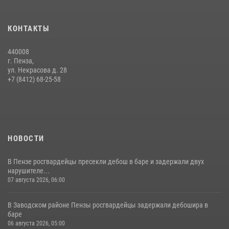
05 августа 2026, 06:15
6
Начальник Управления Росгвардии по Пензенской области Павел
КОНТАКТЫ
Пучков посетил 55-й Всероссийский Лермонтовский праздник
поэзии в «Тарханах»
440008
11 июля 2026, 10:00
2
г. Пенза,
ул. Некрасова д. 28
В Пензе сотрудники Росгвардии обезвредили артиллерийский
+7 (8412) 68-25-58
боеприпас времен Великой Отечественной войны (видео)
13 июля 2026, 05:03
5
1
НОВОСТИ
В Пензе росгвардейцы пресекли дебош в баре и задержали двух
нарушителе...
07 августа 2026, 06:00
В Заводском районе Пензы росгвардейцы задержали дебошира в
баре
06 августа 2026, 05:00