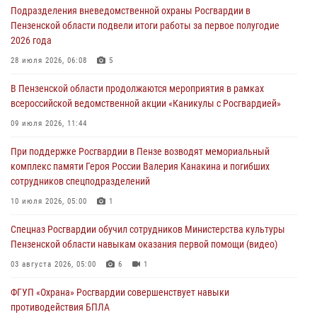
Подразделения вневедомственной охраны Росгвардии в
05 августа 2026, 07:00
Пензенской области подвели итоги работы за первое полугодие
2026 года
Сотрудники пензенского ОМОН «Страж» познакомили участников
сборов «Гвардеец» с вооружением и техникой Росгвардии
28 июля 2026, 06:08
5
05 августа 2026, 06:15
6
В Пензенской области продолжаются мероприятия в рамках
всероссийской ведомственной акции «Каникулы с Росгвардией»
В Пензе сотрудники Росгвардии оказали помощь
дезориентированному пенсионеру
09 июля 2026, 11:44
05 августа 2026, 04:00
При поддержке Росгвардии в Пензе возводят мемориальный
комплекс памяти Героя России Валерия Канакина и погибших
В Пензе при силовой поддержке Росгвардии пресечена
сотрудников спецподразделений
деятельность ОПГ, маскировавшейся под реабилитационный центр
(видео)
10 июля 2026, 05:00
1
04 августа 2026, 07:05
4
1
Спецназ Росгвардии обучил сотрудников Министерства культуры
Пензенской области навыкам оказания первой помощи (видео)
03 августа 2026, 05:00
6
1
ФГУП «Охрана» Росгвардии совершенствует навыки
противодействия БПЛА