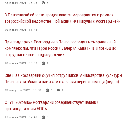
деятельность ОПГ, маскировавшейся под реабилитационный центр
28 июля 2026, 06:08
5
(видео)
В Пензенской области продолжаются мероприятия в рамках
04 августа 2026, 07:05
4
1
всероссийской ведомственной акции «Каникулы с Росгвардией»
В Управлении Росгвардии по Пензенской области подвели итоги
09 июля 2026, 11:44
работы за первое полугодие 2026 года
При поддержке Росгвардии в Пензе возводят мемориальный
04 августа 2026, 06:08
комплекс памяти Героя России Валерия Канакина и погибших
сотрудников спецподразделений
Росгвардия обеспечила безопасность праздничных мероприятий в
День ВДВ в Пензе
10 июля 2026, 05:00
1
03 августа 2026, 07:14
1
Спецназ Росгвардии обучил сотрудников Министерства культуры
Пензенской области навыкам оказания первой помощи (видео)
03 августа 2026, 05:00
6
1
ФГУП «Охрана» Росгвардии совершенствует навыки
противодействия БПЛА
17 июля 2026, 07:47
3
Пензенский спецназ Росгвардии готовит студентов к окружному
этапу «Зарницы 2.0» (видео)