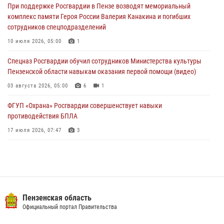
При поддержке Росгвардии в Пензе возводят мемориальный
04 августа 2026, 06:08
комплекс памяти Героя России Валерия Канакина и погибших
сотрудников спецподразделений
Росгвардия обеспечила безопасность праздничных мероприятий в
День ВДВ в Пензе
10 июля 2026, 05:00
1
03 августа 2026, 07:14
1
Спецназ Росгвардии обучил сотрудников Министерства культуры
Пензенской области навыкам оказания первой помощи (видео)
03 августа 2026, 05:00
6
1
ФГУП «Охрана» Росгвардии совершенствует навыки
противодействия БПЛА
17 июля 2026, 07:47
3
Пензенский спецназ Росгвардии готовит студентов к окружному
этапу «Зарницы 2.0» (видео)
10 июля 2026, 06:01
6
1
Военнослужащие Росгвардии в Заречном приняли участие в
Пензенская область
просветительской лекции Общества «Знание»
Официальный портал Правительства
16 июля 2026, 05:00
2