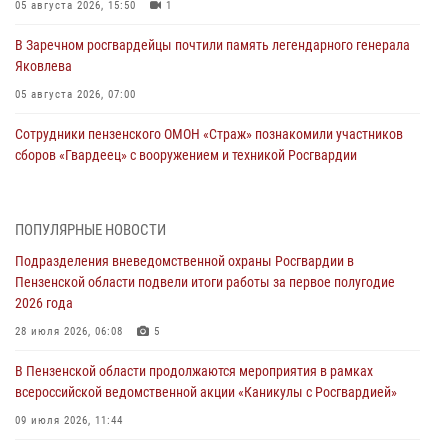
05 августа 2026, 15:50
1
В Заречном росгвардейцы почтили память легендарного генерала
Яковлева
05 августа 2026, 07:00
Сотрудники пензенского ОМОН «Страж» познакомили участников
сборов «Гвардеец» с вооружением и техникой Росгвардии
05 августа 2026, 06:15
6
В Пензе сотрудники Росгвардии оказали помощь
ПОПУЛЯРНЫЕ НОВОСТИ
дезориентированному пенсионеру
Подразделения вневедомственной охраны Росгвардии в
05 августа 2026, 04:00
Пензенской области подвели итоги работы за первое полугодие
2026 года
В Пензе при силовой поддержке Росгвардии пресечена
деятельность ОПГ, маскировавшейся под реабилитационный центр
28 июля 2026, 06:08
5
(видео)
В Пензенской области продолжаются мероприятия в рамках
04 августа 2026, 07:05
4
1
всероссийской ведомственной акции «Каникулы с Росгвардией»
В Управлении Росгвардии по Пензенской области подвели итоги
09 июля 2026, 11:44
работы за первое полугодие 2026 года