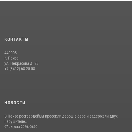
Интервью с сотрудником службы ОМОН: как проходит день на
службе
15 июля 2026, 07:00
Сотрудники пензенского ОМОН «Страж» познакомили участников
КОНТАКТЫ
сборов «Гвардеец» с вооружением и техникой Росгвардии
05 августа 2026, 06:15
6
440008
г. Пенза,
Начальник Управления Росгвардии по Пензенской области Павел
ул. Некрасова д. 28
Пучков посетил 55-й Всероссийский Лермонтовский праздник
+7 (8412) 68-25-58
поэзии в «Тарханах»
11 июля 2026, 10:00
2
НОВОСТИ
В Пензе росгвардейцы пресекли дебош в баре и задержали двух
нарушителе...
07 августа 2026, 06:00