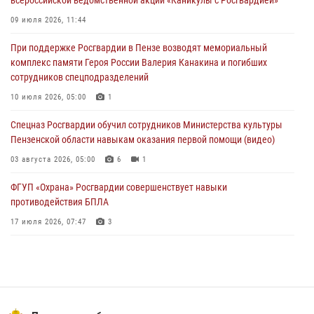
В Управлении Росгвардии по Пензенской области подвели итоги
09 июля 2026, 11:44
работы за первое полугодие 2026 года
При поддержке Росгвардии в Пензе возводят мемориальный
04 августа 2026, 06:08
комплекс памяти Героя России Валерия Канакина и погибших
сотрудников спецподразделений
Росгвардия обеспечила безопасность праздничных мероприятий в
День ВДВ в Пензе
10 июля 2026, 05:00
1
03 августа 2026, 07:14
1
Спецназ Росгвардии обучил сотрудников Министерства культуры
Пензенской области навыкам оказания первой помощи (видео)
03 августа 2026, 05:00
6
1
ФГУП «Охрана» Росгвардии совершенствует навыки
противодействия БПЛА
17 июля 2026, 07:47
3
Военнослужащие Росгвардии в Заречном приняли участие в
просветительской лекции Общества «Знание»
16 июля 2026, 05:00
2
Пензенский спецназ Росгвардии готовит студентов к окружному