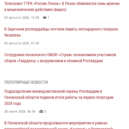
Телесюжет ГТРК «Россия.Пенза»: В Пензе обвиняются семь мужчин
в мошеннических действиях (видео)
05 августа 2026, 15:50
1
В Заречном росгвардейцы почтили память легендарного генерала
Яковлева
05 августа 2026, 07:00
Сотрудники пензенского ОМОН «Страж» познакомили участников
сборов «Гвардеец» с вооружением и техникой Росгвардии
05 августа 2026, 06:15
6
В Пензе сотрудники Росгвардии оказали помощь
ПОПУЛЯРНЫЕ НОВОСТИ
дезориентированному пенсионеру
Подразделения вневедомственной охраны Росгвардии в
05 августа 2026, 04:00
Пензенской области подвели итоги работы за первое полугодие
2026 года
В Пензе при силовой поддержке Росгвардии пресечена
деятельность ОПГ, маскировавшейся под реабилитационный центр
28 июля 2026, 06:08
5
(видео)
В Пензенской области продолжаются мероприятия в рамках
04 августа 2026, 07:05
4
1
всероссийской ведомственной акции «Каникулы с Росгвардией»