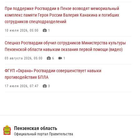
(видео)
При поддержке Росгвардии в Пензе возводят мемориальный
04 августа 2026, 07:05
4
1
комплекс памяти Героя России Валерия Канакина и погибших
сотрудников спецподразделений
В Управлении Росгвардии по Пензенской области подвели итоги
работы за первое полугодие 2026 года
10 июля 2026, 05:00
1
04 августа 2026, 06:08
Спецназ Росгвардии обучил сотрудников Министерства культуры
Пензенской области навыкам оказания первой помощи (видео)
03 августа 2026, 05:00
6
1
ФГУП «Охрана» Росгвардии совершенствует навыки
противодействия БПЛА
17 июля 2026, 07:47
3
Пензенский спецназ Росгвардии готовит студентов к окружному
этапу «Зарницы 2.0» (видео)
10 июля 2026, 06:01
6
1
Военнослужащие Росгвардии в Заречном приняли участие в
Пензенская область
просветительской лекции Общества «Знание»
Официальный портал Правительства