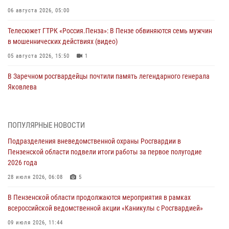
06 августа 2026, 05:00
Телесюжет ГТРК «Россия.Пенза»: В Пензе обвиняются семь мужчин
в мошеннических действиях (видео)
05 августа 2026, 15:50
1
В Заречном росгвардейцы почтили память легендарного генерала
Яковлева
05 августа 2026, 07:00
Сотрудники пензенского ОМОН «Страж» познакомили участников
ПОПУЛЯРНЫЕ НОВОСТИ
сборов «Гвардеец» с вооружением и техникой Росгвардии
Подразделения вневедомственной охраны Росгвардии в
05 августа 2026, 06:15
6
Пензенской области подвели итоги работы за первое полугодие
2026 года
В Пензе сотрудники Росгвардии оказали помощь
дезориентированному пенсионеру
28 июля 2026, 06:08
5
05 августа 2026, 04:00
В Пензенской области продолжаются мероприятия в рамках
всероссийской ведомственной акции «Каникулы с Росгвардией»
В Пензе при силовой поддержке Росгвардии пресечена
деятельность ОПГ, маскировавшейся под реабилитационный центр
09 июля 2026, 11:44