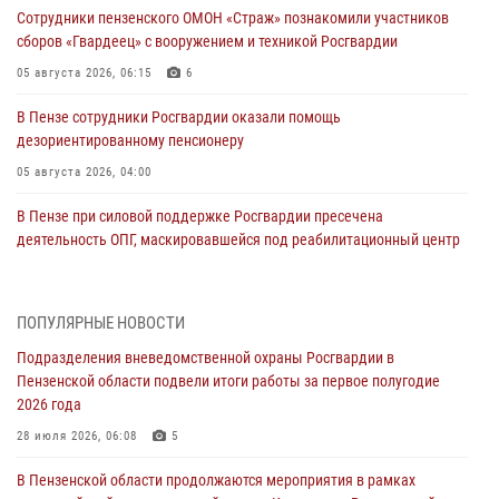
Сотрудники пензенского ОМОН «Страж» познакомили участников
сборов «Гвардеец» с вооружением и техникой Росгвардии
05 августа 2026, 06:15
6
В Пензе сотрудники Росгвардии оказали помощь
дезориентированному пенсионеру
05 августа 2026, 04:00
В Пензе при силовой поддержке Росгвардии пресечена
деятельность ОПГ, маскировавшейся под реабилитационный центр
(видео)
04 августа 2026, 07:05
4
1
ПОПУЛЯРНЫЕ НОВОСТИ
В Управлении Росгвардии по Пензенской области подвели итоги
Подразделения вневедомственной охраны Росгвардии в
работы за первое полугодие 2026 года
Пензенской области подвели итоги работы за первое полугодие
04 августа 2026, 06:08
2026 года
Росгвардия обеспечила безопасность праздничных мероприятий в
28 июля 2026, 06:08
5
День ВДВ в Пензе
В Пензенской области продолжаются мероприятия в рамках
03 августа 2026, 07:14
1