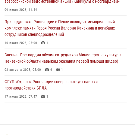
всероссийской ведомственной акции «Каникулы с Росгвардией»
В Пензе сотрудники Росгвардии задержали мужчину, который
09 июля 2026, 11:44
криками и нецензурной бранью напугал жильцов многоквартирного
При поддержке Росгвардии в Пензе возводят мемориальный
дома
комплекс памяти Героя России Валерия Канакина и погибших
03 августа 2026, 05:59
сотрудников спецподразделений
Росгвардейцы Пензенской области отмечают 35-летие дежурной
10 июля 2026, 05:00
1
службы
Спецназ Росгвардии обучил сотрудников Министерства культуры
03 августа 2026, 05:15
Пензенской области навыкам оказания первой помощи (видео)
03 августа 2026, 05:00
6
1
ФГУП «Охрана» Росгвардии совершенствует навыки
противодействия БПЛА
17 июля 2026, 07:47
3
Военнослужащие Росгвардии в Заречном приняли участие в
просветительской лекции Общества «Знание»
16 июля 2026, 05:00
2