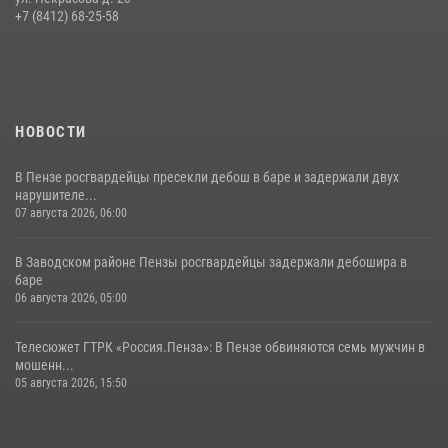
Пучков посетил 55-й Всероссийский Лермонтовский праздник
+7 (8412) 68-25-58
поэзии в «Тарханах»
11 июля 2026, 10:00
2
НОВОСТИ
В Пензе росгвардейцы пресекли дебош в баре и задержали двух
нарушителе...
07 августа 2026, 06:00
В Заводском районе Пензы росгвардейцы задержали дебошира в
баре
06 августа 2026, 05:00
Телесюжет ГТРК «Россия.Пенза»: В Пензе обвиняются семь мужчин в
мошенн...
05 августа 2026, 15:50