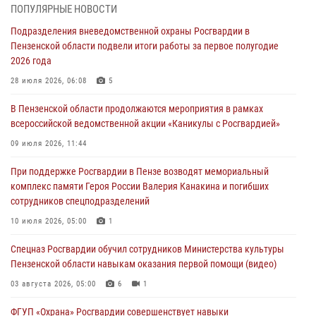
Сотрудники пензенского ОМОН «Страж» познакомили участников
ПОПУЛЯРНЫЕ НОВОСТИ
сборов «Гвардеец» с вооружением и техникой Росгвардии
Подразделения вневедомственной охраны Росгвардии в
05 августа 2026, 06:15
6
Пензенской области подвели итоги работы за первое полугодие
2026 года
В Пензе сотрудники Росгвардии оказали помощь
дезориентированному пенсионеру
28 июля 2026, 06:08
5
05 августа 2026, 04:00
В Пензенской области продолжаются мероприятия в рамках
всероссийской ведомственной акции «Каникулы с Росгвардией»
В Пензе при силовой поддержке Росгвардии пресечена
деятельность ОПГ, маскировавшейся под реабилитационный центр
09 июля 2026, 11:44
(видео)
При поддержке Росгвардии в Пензе возводят мемориальный
04 августа 2026, 07:05
4
1
комплекс памяти Героя России Валерия Канакина и погибших
сотрудников спецподразделений
В Управлении Росгвардии по Пензенской области подвели итоги
работы за первое полугодие 2026 года
10 июля 2026, 05:00
1
04 августа 2026, 06:08
Спецназ Росгвардии обучил сотрудников Министерства культуры
Пензенской области навыкам оказания первой помощи (видео)
03 августа 2026, 05:00
6
1
ФГУП «Охрана» Росгвардии совершенствует навыки