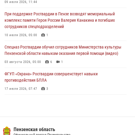
деятельность ОПГ, маскировавшейся под реабилитационный центр
09 июля 2026, 11:44
(видео)
При поддержке Росгвардии в Пензе возводят мемориальный
04 августа 2026, 07:05
4
1
комплекс памяти Героя России Валерия Канакина и погибших
сотрудников спецподразделений
В Управлении Росгвардии по Пензенской области подвели итоги
работы за первое полугодие 2026 года
10 июля 2026, 05:00
1
04 августа 2026, 06:08
Спецназ Росгвардии обучил сотрудников Министерства культуры
Пензенской области навыкам оказания первой помощи (видео)
03 августа 2026, 05:00
6
1
ФГУП «Охрана» Росгвардии совершенствует навыки
противодействия БПЛА
17 июля 2026, 07:47
3
Военнослужащие Росгвардии в Заречном приняли участие в
просветительской лекции Общества «Знание»
16 июля 2026, 05:00
2
Пензенский спецназ Росгвардии готовит студентов к окружному
Пензенская область
этапу «Зарницы 2.0» (видео)
Официальный портал Правительства