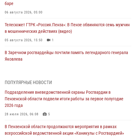
баре
06 августа 2026, 05:00
Телесюжет ГТРК «Россия.Пенза»: В Пензе обвиняются семь мужчин
в мошеннических действиях (видео)
05 августа 2026, 15:50
1
В Заречном росгвардейцы почтили память легендарного генерала
Яковлева
05 августа 2026, 07:00
Сотрудники пензенского ОМОН «Страж» познакомили участников
ПОПУЛЯРНЫЕ НОВОСТИ
сборов «Гвардеец» с вооружением и техникой Росгвардии
Подразделения вневедомственной охраны Росгвардии в
05 августа 2026, 06:15
6
Пензенской области подвели итоги работы за первое полугодие
2026 года
В Пензе сотрудники Росгвардии оказали помощь
дезориентированному пенсионеру
28 июля 2026, 06:08
5
05 августа 2026, 04:00
В Пензенской области продолжаются мероприятия в рамках
всероссийской ведомственной акции «Каникулы с Росгвардией»
В Пензе при силовой поддержке Росгвардии пресечена