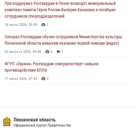
При поддержке Росгвардии в Пензе возводят мемориальный
04 августа 2026, 06:08
комплекс памяти Героя России Валерия Канакина и погибших
сотрудников спецподразделений
Росгвардия обеспечила безопасность праздничных мероприятий в
День ВДВ в Пензе
10 июля 2026, 05:00
1
03 августа 2026, 07:14
1
Спецназ Росгвардии обучил сотрудников Министерства культуры
Пензенской области навыкам оказания первой помощи (видео)
03 августа 2026, 05:00
6
1
ФГУП «Охрана» Росгвардии совершенствует навыки
противодействия БПЛА
17 июля 2026, 07:47
3
Пензенский спецназ Росгвардии готовит студентов к окружному
этапу «Зарницы 2.0» (видео)
10 июля 2026, 06:01
6
1
Военнослужащие Росгвардии в Заречном приняли участие в
Пензенская область
просветительской лекции Общества «Знание»
Официальный портал Правительства
16 июля 2026, 05:00
2