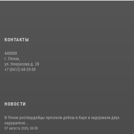
Интервью с сотрудником службы ОМОН: как проходит день на
службе
15 июля 2026, 07:00
Сотрудники пензенского ОМОН «Страж» познакомили участников
КОНТАКТЫ
сборов «Гвардеец» с вооружением и техникой Росгвардии
05 августа 2026, 06:15
6
440008
г. Пенза,
Начальник Управления Росгвардии по Пензенской области Павел
ул. Некрасова д. 28
Пучков посетил 55-й Всероссийский Лермонтовский праздник
+7 (8412) 68-25-58
поэзии в «Тарханах»
11 июля 2026, 10:00
2
НОВОСТИ
В Пензе росгвардейцы пресекли дебош в баре и задержали двух
нарушителе...
07 августа 2026, 06:00