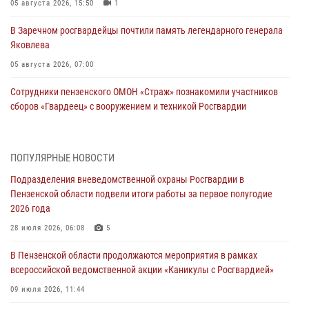
05 августа 2026, 15:50
1
В Заречном росгвардейцы почтили память легендарного генерала
Яковлева
05 августа 2026, 07:00
Сотрудники пензенского ОМОН «Страж» познакомили участников
сборов «Гвардеец» с вооружением и техникой Росгвардии
05 августа 2026, 06:15
6
В Пензе сотрудники Росгвардии оказали помощь
ПОПУЛЯРНЫЕ НОВОСТИ
дезориентированному пенсионеру
Подразделения вневедомственной охраны Росгвардии в
05 августа 2026, 04:00
Пензенской области подвели итоги работы за первое полугодие
2026 года
В Пензе при силовой поддержке Росгвардии пресечена
деятельность ОПГ, маскировавшейся под реабилитационный центр
28 июля 2026, 06:08
5
(видео)
В Пензенской области продолжаются мероприятия в рамках
04 августа 2026, 07:05
4
1
всероссийской ведомственной акции «Каникулы с Росгвардией»
В Управлении Росгвардии по Пензенской области подвели итоги
09 июля 2026, 11:44
работы за первое полугодие 2026 года