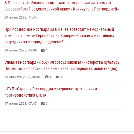
В Пензенской области продолжаются мероприятия в рамках
всероссийской ведомственной акции «Каникулы с Росгвардией»
В Пензе сотрудники Росгвардии оказали помощь
дезориентированному пенсионеру
09 июля 2026, 11:44
05 августа 2026, 04:00
При поддержке Росгвардии в Пензе возводят мемориальный
комплекс памяти Героя России Валерия Канакина и погибших
В Пензе при силовой поддержке Росгвардии пресечена
сотрудников спецподразделений
деятельность ОПГ, маскировавшейся под реабилитационный центр
(видео)
10 июля 2026, 05:00
1
04 августа 2026, 07:05
4
1
Спецназ Росгвардии обучил сотрудников Министерства культуры
Пензенской области навыкам оказания первой помощи (видео)
03 августа 2026, 05:00
6
1
ФГУП «Охрана» Росгвардии совершенствует навыки
противодействия БПЛА
17 июля 2026, 07:47
3
Военнослужащие Росгвардии в Заречном приняли участие в
просветительской лекции Общества «Знание»
16 июля 2026, 05:00
2