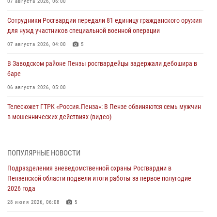
07 августа 2026, 06:00
Сотрудники Росгвардии передали 81 единицу гражданского оружия
для нужд участников специальной военной операции
07 августа 2026, 04:00
5
В Заводском районе Пензы росгвардейцы задержали дебошира в
баре
06 августа 2026, 05:00
Телесюжет ГТРК «Россия.Пенза»: В Пензе обвиняются семь мужчин
в мошеннических действиях (видео)
05 августа 2026, 15:50
1
В Заречном росгвардейцы почтили память легендарного генерала
ПОПУЛЯРНЫЕ НОВОСТИ
Яковлева
Подразделения вневедомственной охраны Росгвардии в
05 августа 2026, 07:00
Пензенской области подвели итоги работы за первое полугодие
2026 года
Сотрудники пензенского ОМОН «Страж» познакомили участников
сборов «Гвардеец» с вооружением и техникой Росгвардии
28 июля 2026, 06:08
5
05 августа 2026, 06:15
6