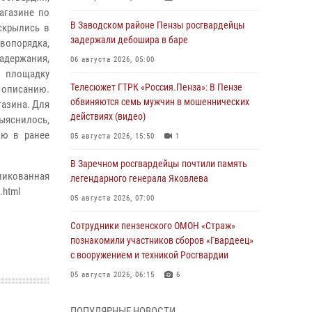
агазине по
В Заводском районе Пензы росгвардейцы
скрылись в
задержали дебошира в баре
вопорядка,
держания,
06 августа 2026, 05:00
а площадку
Телесюжет ГТРК «Россия.Пенза»: В Пензе
описанию.
обвиняются семь мужчин в мошеннических
азина. Для
действиях (видео)
яснилось,
ию в ранее
05 августа 2026, 15:50
1
В Заречном росгвардейцы почтили память
ая
легендарного генерала Яковлева
i.html
05 августа 2026, 07:00
Сотрудники пензенского ОМОН «Страж»
познакомили участников сборов «Гвардеец»
с вооружением и техникой Росгвардии
05 августа 2026, 06:15
6
В Пензе сотрудники Росгвардии оказали
ПОПУЛЯРНЫЕ НОВОСТИ