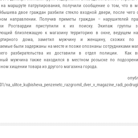
 на маршруте патрулирования, получили сообщение о том, что в м
йбышева двое граждан разбили стекло входной двери, после чего 
тном направлении. Получив приметы граждан – нарушителей пра
ики Росгвардии приступили к их поиску. Экипаж группы за
рующий близлежащую к магазину территорию в окне, ведущем н
артирного дома, заметил мужчину и женщину, схожих по 
аемые были задержаны на месте и позже опознаны сотрудниками маг
шего разбирательства их доставили в отдел полиции. Как вы
нный мужчина также находился в местном розыске по подозрен
ном хищении товара из другого магазина города.
убликованн
1/na_ulitce_kujbisheva_penzenetc_razgromil_dver_v_magazine_radi_podrug