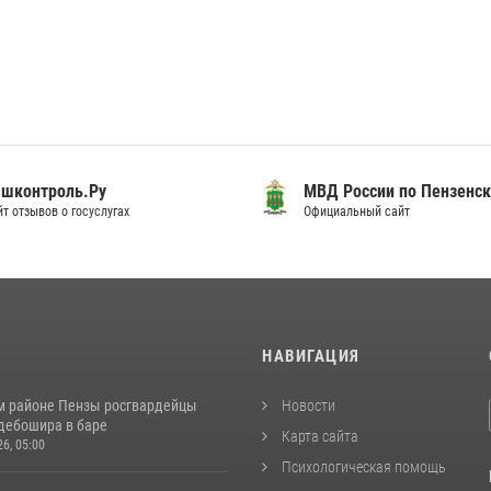
шконтроль.Ру
МВД России по Пензенск
т отзывов о госуслугах
Официальный сайт
И
НАВИГАЦИЯ
м районе Пензы росгвардейцы
Новости
дебошира в баре
Карта сайта
26, 05:00
Психологическая помощь