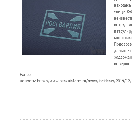
находясь
улице Ку
неизвес
сотрудн
патрули
многокв
Подозрев
дальней
задержа
совершен
Ранее оп
новость: https://www.penzainform.ru/news/incidents/2019/12/0