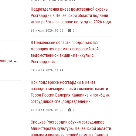
помощь дезориентированному пенсионеру
Подразделения вневедомственной охраны
05 августа 2026, 04:00
Росгвардии в Пензенской области подвели
итоги работы за первое полугодие 2026 года
В Пензе при силовой поддержке Росгвардии
пресечена деятельность ОПГ,
28 июля 2026, 06:08
5
маскировавшейся под реабилитационный
центр (видео)
В Пензенской области продолжаются
мероприятия в рамках всероссийской
04 августа 2026, 07:05
4
1
ведомственной акции «Каникулы с
ующая →
Росгвардией»
В Управлении Росгвардии по Пензенской
области подвели итоги работы за первое
09 июля 2026, 11:44
полугодие 2026 года
При поддержке Росгвардии в Пензе
04 августа 2026, 06:08
возводят мемориальный комплекс памяти
Героя России Валерия Канакина и погибших
Росгвардия обеспечила безопасность
сотрудников спецподразделений
праздничных мероприятий в День ВДВ в
Пензе
10 июля 2026, 05:00
1
03 августа 2026, 07:14
1
Спецназ Росгвардии обучил сотрудников
Министерства культуры Пензенской области
В Пензе сотрудники Росгвардии задержали
навыкам оказания первой помощи (видео)
мужчину, который криками и нецензурной