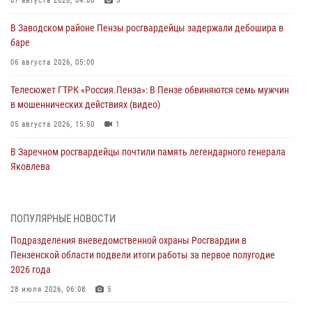
07 августа 2026, 04:00
5
В Заводском районе Пензы росгвардейцы задержали дебошира в
баре
06 августа 2026, 05:00
Телесюжет ГТРК «Россия.Пенза»: В Пензе обвиняются семь мужчин
в мошеннических действиях (видео)
05 августа 2026, 15:50
1
В Заречном росгвардейцы почтили память легендарного генерала
Яковлева
05 августа 2026, 07:00
Сотрудники пензенского ОМОН «Страж» познакомили участников
ПОПУЛЯРНЫЕ НОВОСТИ
сборов «Гвардеец» с вооружением и техникой Росгвардии
Подразделения вневедомственной охраны Росгвардии в
05 августа 2026, 06:15
6
Пензенской области подвели итоги работы за первое полугодие
2026 года
В Пензе сотрудники Росгвардии оказали помощь
дезориентированному пенсионеру
28 июля 2026, 06:08
5
05 августа 2026, 04:00