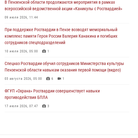
В Пензенской области продолжаются мероприятия в рамках
всероссийской ведомственной акции «Каникулы с Росгвардией»
В Пензе при силовой поддержке Росгвардии пресечена
деятельность ОПГ, маскировавшейся под реабилитационный центр
09 июля 2026, 11:44
(видео)
При поддержке Росгвардии в Пензе возводят мемориальный
04 августа 2026, 07:05
4
1
комплекс памяти Героя России Валерия Канакина и погибших
сотрудников спецподразделений
В Управлении Росгвардии по Пензенской области подвели итоги
работы за первое полугодие 2026 года
10 июля 2026, 05:00
1
04 августа 2026, 06:08
Спецназ Росгвардии обучил сотрудников Министерства культуры
Пензенской области навыкам оказания первой помощи (видео)
03 августа 2026, 05:00
6
1
ФГУП «Охрана» Росгвардии совершенствует навыки
противодействия БПЛА
17 июля 2026, 07:47
3
Военнослужащие Росгвардии в Заречном приняли участие в
просветительской лекции Общества «Знание»
16 июля 2026, 05:00
2