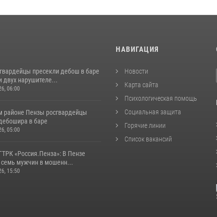
И
НАВИГАЦИЯ
сгвардейцы пресекли дебош в баре
Новости
 двух нарушителе...
Карта сайта
26, 06:00
Психологическая помощь
Социальная защита
м районе Пензы росгвардейцы
дебошира в баре
Горячие линии
26, 05:00
Список вакансий
ГТРК «Россия.Пенза»: В Пензе
 семь мужчин в мошенн...
26, 15:50