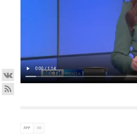
ЛРР
350