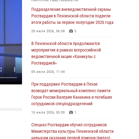
легендарного генерала Яковлева
Подразделения вневедомственной охраны
05 августа 2026, 07:00
Росгвардии в Пензенской области подвели
итоги работы за первое полугодие 2026 года
Сотрудники пензенского ОМОН «Страж»
познакомили участников сборов «Гвардеец»
28 июля 2026, 06:08
5
с вооружением и техникой Росгвардии
В Пензенской области продолжаются
05 августа 2026, 06:15
6
мероприятия в рамках всероссийской
ведомственной акции «Каникулы с
В Пензе сотрудники Росгвардии оказали
Росгвардией»
помощь дезориентированному пенсионеру
09 июля 2026, 11:44
05 августа 2026, 04:00
При поддержке Росгвардии в Пензе
В Пензе при силовой поддержке Росгвардии
возводят мемориальный комплекс памяти
пресечена деятельность ОПГ,
Героя России Валерия Канакина и погибших
маскировавшейся под реабилитационный
сотрудников спецподразделений
центр (видео)
10 июля 2026, 05:00
1
04 августа 2026, 07:05
4
1
Спецназ Росгвардии обучил сотрудников
В Управлении Росгвардии по Пензенской
Министерства культуры Пензенской области
области подвели итоги работы за первое
навыкам оказания первой помощи (видео)
полугодие 2026 года