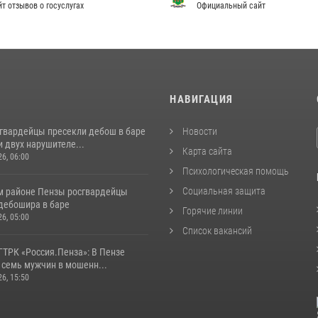
т отзывов о госуслугах
Официальный сайт
И
НАВИГАЦИЯ
сгвардейцы пресекли дебош в баре
Новости
 двух нарушителе...
Карта сайта
26, 06:00
Психологическая помощь
Социальная защита
м районе Пензы росгвардейцы
дебошира в баре
Горячие линии
26, 05:00
Список вакансий
ГТРК «Россия.Пенза»: В Пензе
 семь мужчин в мошенн...
26, 15:50