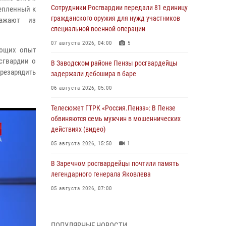
Сотрудники Росгвардии передали 81 единицу
репленный к
гражданского оружия для нужд участников
ражают из
специальной военной операции
07 августа 2026, 04:00
5
еющих опыт
сгвардии о
В Заводском районе Пензы росгвардейцы
ерезарядить
задержали дебошира в баре
06 августа 2026, 05:00
Телесюжет ГТРК «Россия.Пенза»: В Пензе
обвиняются семь мужчин в мошеннических
действиях (видео)
05 августа 2026, 15:50
1
В Заречном росгвардейцы почтили память
легендарного генерала Яковлева
05 августа 2026, 07:00
Сотрудники пензенского ОМОН «Страж»
познакомили участников сборов «Гвардеец»
ПОПУЛЯРНЫЕ НОВОСТИ