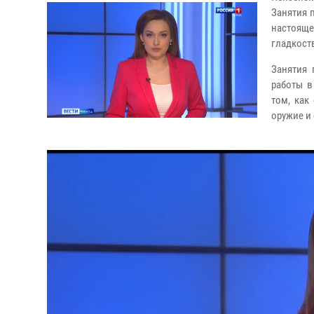
Занятия 
настоящ
гладкост
Занятия 
работы в
том, как
оружие и