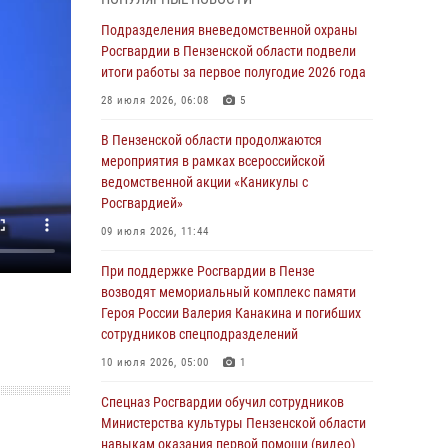
с вооружением и техникой Росгвардии
Подразделения вневедомственной охраны
05 августа 2026, 06:15
6
Росгвардии в Пензенской области подвели
итоги работы за первое полугодие 2026 года
В Пензе сотрудники Росгвардии оказали
помощь дезориентированному пенсионеру
28 июля 2026, 06:08
5
05 августа 2026, 04:00
В Пензенской области продолжаются
мероприятия в рамках всероссийской
В Пензе при силовой поддержке Росгвардии
ведомственной акции «Каникулы с
пресечена деятельность ОПГ,
Росгвардией»
маскировавшейся под реабилитационный
центр (видео)
09 июля 2026, 11:44
04 августа 2026, 07:05
4
1
При поддержке Росгвардии в Пензе
возводят мемориальный комплекс памяти
В Управлении Росгвардии по Пензенской
Героя России Валерия Канакина и погибших
области подвели итоги работы за первое
сотрудников спецподразделений
полугодие 2026 года
10 июля 2026, 05:00
1
04 августа 2026, 06:08
Спецназ Росгвардии обучил сотрудников
Росгвардия обеспечила безопасность
Министерства культуры Пензенской области
праздничных мероприятий в День ВДВ в
навыкам оказания первой помощи (видео)
Пензе