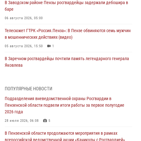
В Заводском районе Пензы росгвардейцы задержали дебошира в
баре
06 августа 2026, 05:00
Телесюжет ГТРК «Россия.Пенза»: В Пензе обвиняются семь мужчин
в мошеннических действиях (видео)
05 августа 2026, 15:50
1
В Заречном росгвардейцы почтили память легендарного генерала
Яковлева
05 августа 2026, 07:00
Сотрудники пензенского ОМОН «Страж» познакомили участников
ПОПУЛЯРНЫЕ НОВОСТИ
сборов «Гвардеец» с вооружением и техникой Росгвардии
Подразделения вневедомственной охраны Росгвардии в
05 августа 2026, 06:15
6
Пензенской области подвели итоги работы за первое полугодие
2026 года
В Пензе сотрудники Росгвардии оказали помощь
дезориентированному пенсионеру
28 июля 2026, 06:08
5
05 августа 2026, 04:00
В Пензенской области продолжаются мероприятия в рамках
всероссийской ведомственной акции «Каникулы с Росгвардией»