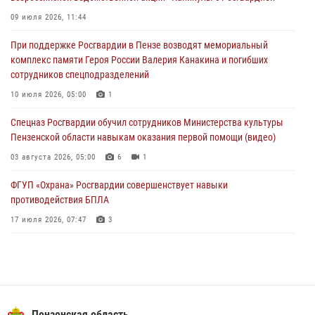
В Пензе при силовой поддержке Росгвардии пресечена
деятельность ОПГ, маскировавшейся под реабилитационный центр
09 июля 2026, 11:44
(видео)
При поддержке Росгвардии в Пензе возводят мемориальный
04 августа 2026, 07:05
4
1
комплекс памяти Героя России Валерия Канакина и погибших
сотрудников спецподразделений
В Управлении Росгвардии по Пензенской области подвели итоги
работы за первое полугодие 2026 года
10 июля 2026, 05:00
1
04 августа 2026, 06:08
Спецназ Росгвардии обучил сотрудников Министерства культуры
Пензенской области навыкам оказания первой помощи (видео)
03 августа 2026, 05:00
6
1
ФГУП «Охрана» Росгвардии совершенствует навыки
противодействия БПЛА
17 июля 2026, 07:47
3
Пензенский спецназ Росгвардии готовит студентов к окружному
этапу «Зарницы 2.0» (видео)
10 июля 2026, 06:01
6
1
Военнослужащие Росгвардии в Заречном приняли участие в
Пензенская область