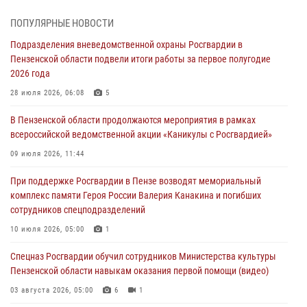
Сотрудники пензенского ОМОН «Страж» познакомили участников
ПОПУЛЯРНЫЕ НОВОСТИ
сборов «Гвардеец» с вооружением и техникой Росгвардии
Подразделения вневедомственной охраны Росгвардии в
05 августа 2026, 06:15
6
Пензенской области подвели итоги работы за первое полугодие
2026 года
В Пензе сотрудники Росгвардии оказали помощь
дезориентированному пенсионеру
28 июля 2026, 06:08
5
05 августа 2026, 04:00
В Пензенской области продолжаются мероприятия в рамках
всероссийской ведомственной акции «Каникулы с Росгвардией»
В Пензе при силовой поддержке Росгвардии пресечена
деятельность ОПГ, маскировавшейся под реабилитационный центр
09 июля 2026, 11:44
(видео)
При поддержке Росгвардии в Пензе возводят мемориальный
04 августа 2026, 07:05
4
1
комплекс памяти Героя России Валерия Канакина и погибших
сотрудников спецподразделений
В Управлении Росгвардии по Пензенской области подвели итоги
работы за первое полугодие 2026 года
10 июля 2026, 05:00
1
04 августа 2026, 06:08
Спецназ Росгвардии обучил сотрудников Министерства культуры
Пензенской области навыкам оказания первой помощи (видео)
03 августа 2026, 05:00
6
1