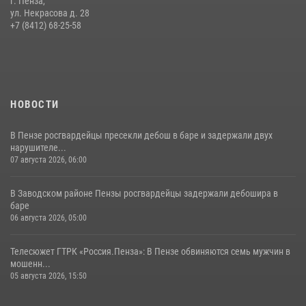
г. Пенза,
Начальник Управления Росгвардии по Пензенской области Павел
ул. Некрасова д. 28
Пучков посетил 55-й Всероссийский Лермонтовский праздник
+7 (8412) 68-25-58
поэзии в «Тарханах»
11 июля 2026, 10:00
2
НОВОСТИ
В Пензе росгвардейцы пресекли дебош в баре и задержали двух
нарушителе...
07 августа 2026, 06:00
В Заводском районе Пензы росгвардейцы задержали дебошира в
баре
06 августа 2026, 05:00
Телесюжет ГТРК «Россия.Пенза»: В Пензе обвиняются семь мужчин в
мошенн...
05 августа 2026, 15:50