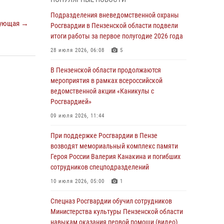
с вооружением и техникой Росгвардии
Подразделения вневедомственной охраны
05 августа 2026, 06:15
6
ующая →
Росгвардии в Пензенской области подвели
итоги работы за первое полугодие 2026 года
В Пензе сотрудники Росгвардии оказали
помощь дезориентированному пенсионеру
28 июля 2026, 06:08
5
05 августа 2026, 04:00
В Пензенской области продолжаются
мероприятия в рамках всероссийской
В Пензе при силовой поддержке Росгвардии
ведомственной акции «Каникулы с
пресечена деятельность ОПГ,
Росгвардией»
маскировавшейся под реабилитационный
центр (видео)
09 июля 2026, 11:44
04 августа 2026, 07:05
4
1
При поддержке Росгвардии в Пензе
возводят мемориальный комплекс памяти
В Управлении Росгвардии по Пензенской
Героя России Валерия Канакина и погибших
области подвели итоги работы за первое
сотрудников спецподразделений
полугодие 2026 года
10 июля 2026, 05:00
1
04 августа 2026, 06:08
Спецназ Росгвардии обучил сотрудников
Росгвардия обеспечила безопасность
Министерства культуры Пензенской области
праздничных мероприятий в День ВДВ в
навыкам оказания первой помощи (видео)
Пензе