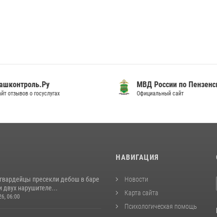
шконтроль.Ру
МВД России по Пензенск
т отзывов о госуслугах
Официальный сайт
И
НАВИГАЦИЯ
сгвардейцы пресекли дебош в баре
Новости
 двух нарушителе...
Карта сайта
26, 06:00
Психологическая помощь