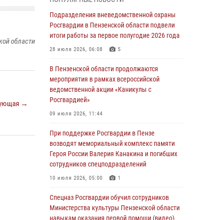
с вооружением и техникой Росгвардии
Подразделения вневедомственной охраны
05 августа 2026, 06:15
6
Росгвардии в Пензенской области подвели
итоги работы за первое полугодие 2026 года
В Пензе сотрудники Росгвардии оказали
кой области
помощь дезориентированному пенсионеру
28 июля 2026, 06:08
5
05 августа 2026, 04:00
В Пензенской области продолжаются
мероприятия в рамках всероссийской
В Пензе при силовой поддержке Росгвардии
ведомственной акции «Каникулы с
пресечена деятельность ОПГ,
Росгвардией»
маскировавшейся под реабилитационный
ующая →
центр (видео)
09 июля 2026, 11:44
04 августа 2026, 07:05
4
1
При поддержке Росгвардии в Пензе
возводят мемориальный комплекс памяти
В Управлении Росгвардии по Пензенской
Героя России Валерия Канакина и погибших
области подвели итоги работы за первое
сотрудников спецподразделений
полугодие 2026 года
10 июля 2026, 05:00
1
04 августа 2026, 06:08
Спецназ Росгвардии обучил сотрудников
Росгвардия обеспечила безопасность
Министерства культуры Пензенской области
праздничных мероприятий в День ВДВ в
навыкам оказания первой помощи (видео)
Пензе