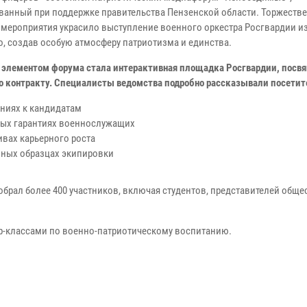
ванный при поддержке правительства Пензенской области. Торжеств
 мероприятия украсило выступление военного оркестра Росгвардии и
о, создав особую атмосферу патриотизма и единства.
 элементом форума стала интерактивная площадка Росгвардии, посв
о контракту. Специалисты ведомства подробно рассказывали посети
аниях к кандидатам
ых гарантиях военнослужащих
ивах карьерного роста
ных образцах экипировки
брал более 400 участников, включая студентов, представителей общ
-классами по военно-патриотическому воспитанию.