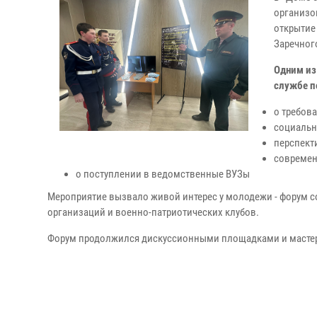
организо
открытие
Заречног
Одним из
службе п
о требов
социальн
перспект
современ
о поступлении в ведомственные ВУЗы
Мероприятие вызвало живой интерес у молодежи - форум со
организаций и военно-патриотических клубов.
Форум продолжился дискуссионными площадками и мастер