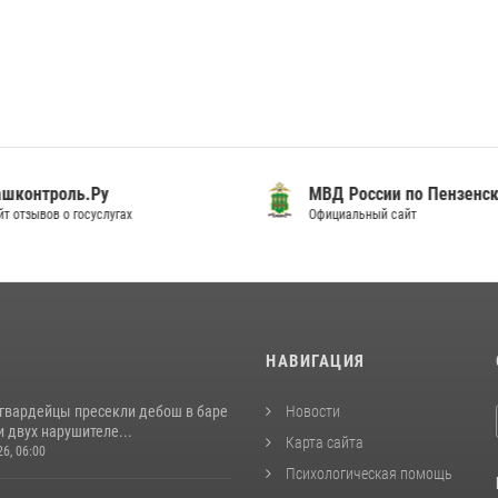
шконтроль.Ру
МВД России по Пензенск
т отзывов о госуслугах
Официальный сайт
И
НАВИГАЦИЯ
сгвардейцы пресекли дебош в баре
Новости
 двух нарушителе...
Карта сайта
26, 06:00
Психологическая помощь