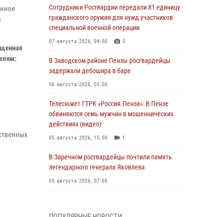
Сотрудники Росгвардии передали 81 единицу
енное
гражданского оружия для нужд участников
з
специальной военной операции
07 августа 2026, 04:00
5
ященная
телям:
В Заводском районе Пензы росгвардейцы
задержали дебошира в баре
06 августа 2026, 05:00
Телесюжет ГТРК «Россия.Пенза»: В Пензе
обвиняются семь мужчин в мошеннических
действиях (видео)
ественных
05 августа 2026, 15:50
1
В Заречном росгвардейцы почтили память
легендарного генерала Яковлева
05 августа 2026, 07:00
Сотрудники пензенского ОМОН «Страж»
познакомили участников сборов «Гвардеец»
ПОПУЛЯРНЫЕ НОВОСТИ