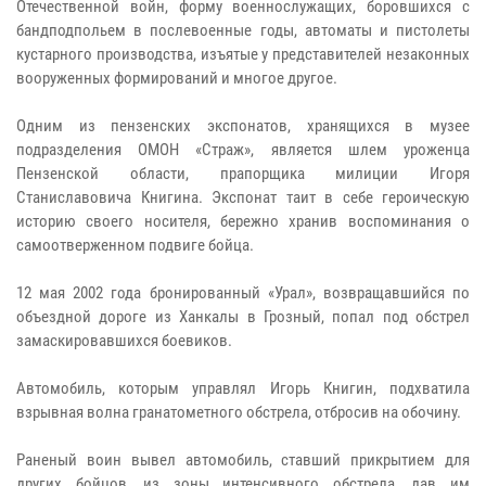
Отечественной войн, форму военнослужащих, боровшихся с
бандподпольем в послевоенные годы, автоматы и пистолеты
кустарного производства, изъятые у представителей незаконных
вооруженных формирований и многое другое.
Одним из пензенских экспонатов, хранящихся в музее
подразделения ОМОН «Страж», является шлем уроженца
Пензенской области, прапорщика милиции Игоря
Станиславовича Книгина. Экспонат таит в себе героическую
историю своего носителя, бережно хранив воспоминания о
самоотверженном подвиге бойца.
12 мая 2002 года бронированный «Урал», возвращавшийся по
объездной дороге из Ханкалы в Грозный, попал под обстрел
замаскировавшихся боевиков.
Автомобиль, которым управлял Игорь Книгин, подхватила
взрывная волна гранатометного обстрела, отбросив на обочину.
Раненый воин вывел автомобиль, ставший прикрытием для
других бойцов, из зоны интенсивного обстрела, дав им