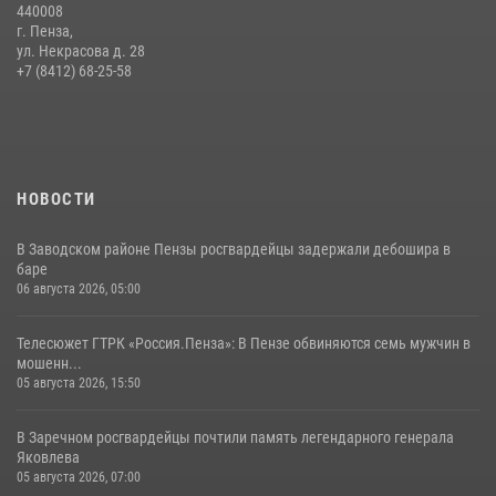
440008
11 июля 2026, 10:00
2
г. Пенза,
ул. Некрасова д. 28
В Пензе сотрудники Росгвардии обезвредили артиллерийский
+7 (8412) 68-25-58
боеприпас времен Великой Отечественной войны (видео)
13 июля 2026, 05:03
5
1
НОВОСТИ
В Заводском районе Пензы росгвардейцы задержали дебошира в
баре
06 августа 2026, 05:00
Телесюжет ГТРК «Россия.Пенза»: В Пензе обвиняются семь мужчин в
мошенн...
05 августа 2026, 15:50
В Заречном росгвардейцы почтили память легендарного генерала
Яковлева
05 августа 2026, 07:00