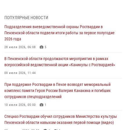
(видео)
04 августа 2026, 07:05
4
1
ПОПУЛЯРНЫЕ НОВОСТИ
В Управлении Росгвардии по Пензенской области подвели итоги
Подразделения вневедомственной охраны Росгвардии в
работы за первое полугодие 2026 года
Пензенской области подвели итоги работы за первое полугодие
04 августа 2026, 06:08
2026 года
Росгвардия обеспечила безопасность праздничных мероприятий в
28 июля 2026, 06:08
5
День ВДВ в Пензе
В Пензенской области продолжаются мероприятия в рамках
03 августа 2026, 07:14
1
всероссийской ведомственной акции «Каникулы с Росгвардией»
В Пензе сотрудники Росгвардии задержали мужчину, который
09 июля 2026, 11:44
криками и нецензурной бранью напугал жильцов многоквартирного
При поддержке Росгвардии в Пензе возводят мемориальный
дома
комплекс памяти Героя России Валерия Канакина и погибших
03 августа 2026, 05:59
сотрудников спецподразделений
Росгвардейцы Пензенской области отмечают 35-летие дежурной
10 июля 2026, 05:00
1
службы
Спецназ Росгвардии обучил сотрудников Министерства культуры
03 августа 2026, 05:15
Пензенской области навыкам оказания первой помощи (видео)