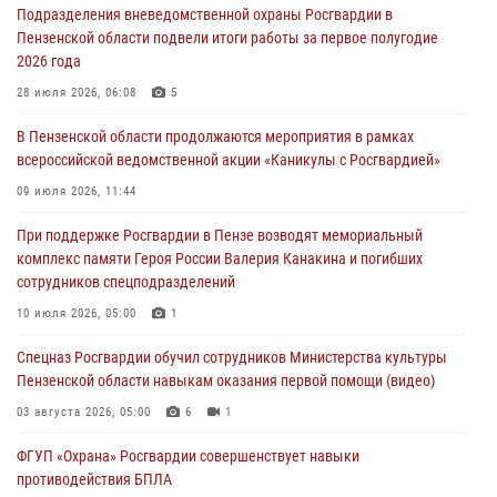
Подразделения вневедомственной охраны Росгвардии в
05 августа 2026, 04:00
Пензенской области подвели итоги работы за первое полугодие
2026 года
В Пензе при силовой поддержке Росгвардии пресечена
деятельность ОПГ, маскировавшейся под реабилитационный центр
28 июля 2026, 06:08
5
(видео)
В Пензенской области продолжаются мероприятия в рамках
04 августа 2026, 07:05
4
1
всероссийской ведомственной акции «Каникулы с Росгвардией»
В Управлении Росгвардии по Пензенской области подвели итоги
09 июля 2026, 11:44
работы за первое полугодие 2026 года
При поддержке Росгвардии в Пензе возводят мемориальный
04 августа 2026, 06:08
комплекс памяти Героя России Валерия Канакина и погибших
сотрудников спецподразделений
Росгвардия обеспечила безопасность праздничных мероприятий в
День ВДВ в Пензе
10 июля 2026, 05:00
1
03 августа 2026, 07:14
1
Спецназ Росгвардии обучил сотрудников Министерства культуры
Пензенской области навыкам оказания первой помощи (видео)
03 августа 2026, 05:00
6
1
ФГУП «Охрана» Росгвардии совершенствует навыки
противодействия БПЛА