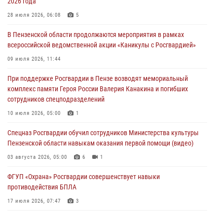
2026 года
В Пензе при силовой поддержке Росгвардии пресечена
деятельность ОПГ, маскировавшейся под реабилитационный центр
28 июля 2026, 06:08
5
(видео)
В Пензенской области продолжаются мероприятия в рамках
04 августа 2026, 07:05
4
1
всероссийской ведомственной акции «Каникулы с Росгвардией»
В Управлении Росгвардии по Пензенской области подвели итоги
09 июля 2026, 11:44
работы за первое полугодие 2026 года
При поддержке Росгвардии в Пензе возводят мемориальный
04 августа 2026, 06:08
комплекс памяти Героя России Валерия Канакина и погибших
сотрудников спецподразделений
Росгвардия обеспечила безопасность праздничных мероприятий в
День ВДВ в Пензе
10 июля 2026, 05:00
1
03 августа 2026, 07:14
1
Спецназ Росгвардии обучил сотрудников Министерства культуры
Пензенской области навыкам оказания первой помощи (видео)
03 августа 2026, 05:00
6
1
ФГУП «Охрана» Росгвардии совершенствует навыки
противодействия БПЛА
17 июля 2026, 07:47
3
Пензенский спецназ Росгвардии готовит студентов к окружному