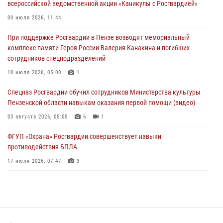
всероссийской ведомственной акции «Каникулы с Росгвардией»
В Пензе сотрудники Росгвардии задержали мужчину, который
09 июля 2026, 11:44
криками и нецензурной бранью напугал жильцов многоквартирного
При поддержке Росгвардии в Пензе возводят мемориальный
дома
комплекс памяти Героя России Валерия Канакина и погибших
03 августа 2026, 05:59
сотрудников спецподразделений
Росгвардейцы Пензенской области отмечают 35-летие дежурной
10 июля 2026, 05:00
1
службы
Спецназ Росгвардии обучил сотрудников Министерства культуры
03 августа 2026, 05:15
Пензенской области навыкам оказания первой помощи (видео)
03 августа 2026, 05:00
6
1
ФГУП «Охрана» Росгвардии совершенствует навыки
противодействия БПЛА
17 июля 2026, 07:47
3
Военнослужащие Росгвардии в Заречном приняли участие в
просветительской лекции Общества «Знание»
16 июля 2026, 05:00
2