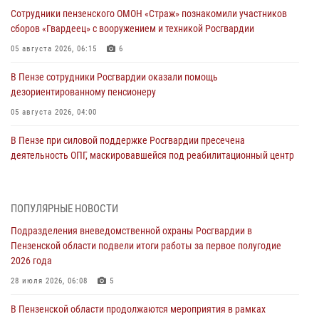
Сотрудники пензенского ОМОН «Страж» познакомили участников
сборов «Гвардеец» с вооружением и техникой Росгвардии
05 августа 2026, 06:15
6
В Пензе сотрудники Росгвардии оказали помощь
дезориентированному пенсионеру
05 августа 2026, 04:00
В Пензе при силовой поддержке Росгвардии пресечена
деятельность ОПГ, маскировавшейся под реабилитационный центр
(видео)
04 августа 2026, 07:05
4
1
ПОПУЛЯРНЫЕ НОВОСТИ
В Управлении Росгвардии по Пензенской области подвели итоги
Подразделения вневедомственной охраны Росгвардии в
работы за первое полугодие 2026 года
Пензенской области подвели итоги работы за первое полугодие
04 августа 2026, 06:08
2026 года
Росгвардия обеспечила безопасность праздничных мероприятий в
28 июля 2026, 06:08
5
День ВДВ в Пензе
В Пензенской области продолжаются мероприятия в рамках
03 августа 2026, 07:14
1