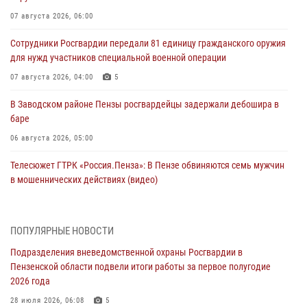
07 августа 2026, 06:00
Сотрудники Росгвардии передали 81 единицу гражданского оружия
для нужд участников специальной военной операции
07 августа 2026, 04:00
5
В Заводском районе Пензы росгвардейцы задержали дебошира в
баре
06 августа 2026, 05:00
Телесюжет ГТРК «Россия.Пенза»: В Пензе обвиняются семь мужчин
в мошеннических действиях (видео)
05 августа 2026, 15:50
1
В Заречном росгвардейцы почтили память легендарного генерала
ПОПУЛЯРНЫЕ НОВОСТИ
Яковлева
Подразделения вневедомственной охраны Росгвардии в
05 августа 2026, 07:00
Пензенской области подвели итоги работы за первое полугодие
2026 года
Сотрудники пензенского ОМОН «Страж» познакомили участников
сборов «Гвардеец» с вооружением и техникой Росгвардии
28 июля 2026, 06:08
5