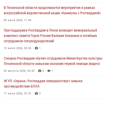
05 августа 2026, 06:15
6
В Пензенской области продолжаются мероприятия в рамках
всероссийской ведомственной акции «Каникулы с Росгвардией»
В Пензе сотрудники Росгвардии оказали помощь
дезориентированному пенсионеру
09 июля 2026, 11:44
05 августа 2026, 04:00
При поддержке Росгвардии в Пензе возводят мемориальный
комплекс памяти Героя России Валерия Канакина и погибших
В Пензе при силовой поддержке Росгвардии пресечена
сотрудников спецподразделений
деятельность ОПГ, маскировавшейся под реабилитационный центр
(видео)
10 июля 2026, 05:00
1
04 августа 2026, 07:05
4
1
Спецназ Росгвардии обучил сотрудников Министерства культуры
Пензенской области навыкам оказания первой помощи (видео)
03 августа 2026, 05:00
6
1
ФГУП «Охрана» Росгвардии совершенствует навыки
противодействия БПЛА
17 июля 2026, 07:47
3
Военнослужащие Росгвардии в Заречном приняли участие в
просветительской лекции Общества «Знание»