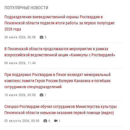
В Пензе сотрудники Росгвардии оказали помощь
ПОПУЛЯРНЫЕ НОВОСТИ
дезориентированному пенсионеру
Подразделения вневедомственной охраны Росгвардии в
05 августа 2026, 04:00
Пензенской области подвели итоги работы за первое полугодие
2026 года
В Пензе при силовой поддержке Росгвардии пресечена
деятельность ОПГ, маскировавшейся под реабилитационный центр
28 июля 2026, 06:08
5
(видео)
В Пензенской области продолжаются мероприятия в рамках
04 августа 2026, 07:05
4
1
всероссийской ведомственной акции «Каникулы с Росгвардией»
В Управлении Росгвардии по Пензенской области подвели итоги
09 июля 2026, 11:44
работы за первое полугодие 2026 года
При поддержке Росгвардии в Пензе возводят мемориальный
04 августа 2026, 06:08
комплекс памяти Героя России Валерия Канакина и погибших
сотрудников спецподразделений
Росгвардия обеспечила безопасность праздничных мероприятий в
День ВДВ в Пензе
10 июля 2026, 05:00
1
03 августа 2026, 07:14
1
Спецназ Росгвардии обучил сотрудников Министерства культуры
Пензенской области навыкам оказания первой помощи (видео)
03 августа 2026, 05:00
6
1