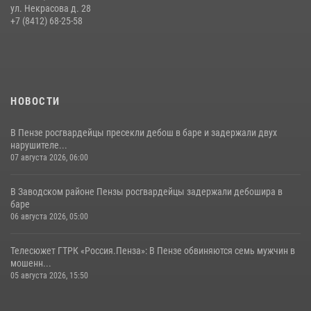
Начальник Управления Росгвардии по Пензенской области Павел
ул. Некрасова д. 28
Пучков посетил 55-й Всероссийский Лермонтовский праздник
+7 (8412) 68-25-58
поэзии в «Тарханах»
11 июля 2026, 10:00
2
НОВОСТИ
В Пензе росгвардейцы пресекли дебош в баре и задержали двух
нарушителе...
07 августа 2026, 06:00
В Заводском районе Пензы росгвардейцы задержали дебошира в
баре
06 августа 2026, 05:00
Телесюжет ГТРК «Россия.Пенза»: В Пензе обвиняются семь мужчин в
мошенн...
05 августа 2026, 15:50