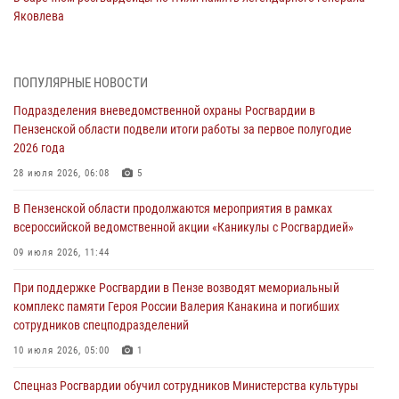
Яковлева
05 августа 2026, 07:00
Сотрудники пензенского ОМОН «Страж» познакомили участников
ПОПУЛЯРНЫЕ НОВОСТИ
сборов «Гвардеец» с вооружением и техникой Росгвардии
Подразделения вневедомственной охраны Росгвардии в
05 августа 2026, 06:15
6
Пензенской области подвели итоги работы за первое полугодие
2026 года
В Пензе сотрудники Росгвардии оказали помощь
дезориентированному пенсионеру
28 июля 2026, 06:08
5
05 августа 2026, 04:00
В Пензенской области продолжаются мероприятия в рамках
всероссийской ведомственной акции «Каникулы с Росгвардией»
В Пензе при силовой поддержке Росгвардии пресечена
деятельность ОПГ, маскировавшейся под реабилитационный центр
09 июля 2026, 11:44
(видео)
При поддержке Росгвардии в Пензе возводят мемориальный
04 августа 2026, 07:05
4
1
комплекс памяти Героя России Валерия Канакина и погибших
сотрудников спецподразделений
В Управлении Росгвардии по Пензенской области подвели итоги
работы за первое полугодие 2026 года
10 июля 2026, 05:00
1
04 августа 2026, 06:08
Спецназ Росгвардии обучил сотрудников Министерства культуры