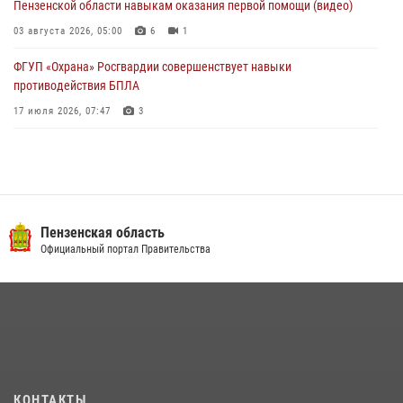
Пензенской области навыкам оказания первой помощи (видео)
03 августа 2026, 05:00
6
1
ФГУП «Охрана» Росгвардии совершенствует навыки
противодействия БПЛА
17 июля 2026, 07:47
3
Военнослужащие Росгвардии в Заречном приняли участие в
просветительской лекции Общества «Знание»
16 июля 2026, 05:00
2
Пензенский спецназ Росгвардии готовит студентов к окружному
Пензенская область
этапу «Зарницы 2.0» (видео)
Официальный портал Правительства
10 июля 2026, 06:01
6
1
Интервью с сотрудником службы ОМОН: как проходит день на
службе
15 июля 2026, 07:00
Сотрудники пензенского ОМОН «Страж» познакомили участников
КОНТАКТЫ