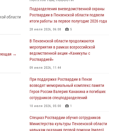
с вооружением и техникой Росгвардии
Подразделения вневедомственной охраны
05 августа 2026, 06:15
6
Росгвардии в Пензенской области подвели
кой области
итоги работы за первое полугодие 2026 года
В Пензе сотрудники Росгвардии оказали
помощь дезориентированному пенсионеру
28 июля 2026, 06:08
5
05 августа 2026, 04:00
В Пензенской области продолжаются
мероприятия в рамках всероссийской
В Пензе при силовой поддержке Росгвардии
ведомственной акции «Каникулы с
ующая →
пресечена деятельность ОПГ,
Росгвардией»
маскировавшейся под реабилитационный
центр (видео)
09 июля 2026, 11:44
04 августа 2026, 07:05
4
1
При поддержке Росгвардии в Пензе
возводят мемориальный комплекс памяти
В Управлении Росгвардии по Пензенской
Героя России Валерия Канакина и погибших
области подвели итоги работы за первое
сотрудников спецподразделений
полугодие 2026 года
10 июля 2026, 05:00
1
04 августа 2026, 06:08
Спецназ Росгвардии обучил сотрудников
Росгвардия обеспечила безопасность
Министерства культуры Пензенской области
праздничных мероприятий в День ВДВ в
навыкам оказания первой помощи (видео)
Пензе