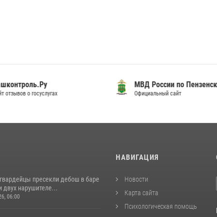
шконтроль.Ру
МВД России по Пензенск
т отзывов о госуслугах
Официальный сайт
И
НАВИГАЦИЯ
сгвардейцы пресекли дебош в баре
Новости
 двух нарушителе...
Карта сайта
26, 06:00
Психологическая помощь