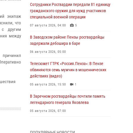
Сотрудники Росгвардии передали 81 единицу
гражданского оружия для нужд участников
ий экипаж
специальной военной операции
снили, что
07 августа 2026, 04:00
5
 с другим
ения между
В Заводском районе Пензы росгвардейцы
задержали дебошира в баре
06 августа 2026, 05:00
 причинил
перативно
Телесюжет ГТРК «Россия.Пенза»: В Пензе
обвиняются семь мужчин в мошеннических
действиях (видео)
сшествия
05 августа 2026, 15:50
1
В Заречном росгвардейцы почтили память
легендарного генерала Яковлева
05 августа 2026, 07:00
Сотрудники пензенского ОМОН «Страж»
познакомили участников сборов «Гвардеец»
ПОПУЛЯРНЫЕ НОВОСТИ