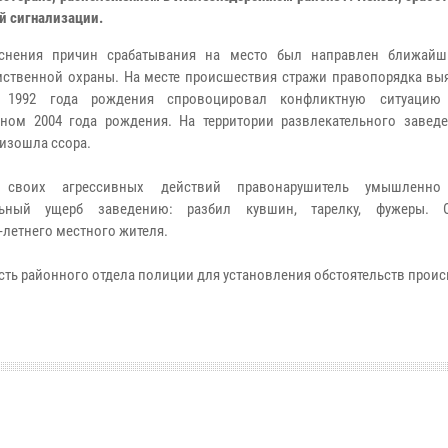
й сигнализации.
снения причин срабатывания на место был направлен ближайш
ственной охраны. На месте происшествия стражи правопорядка выя
 1992 года рождения спровоцировал конфликтную ситуацию
ном 2004 года рождения. На территории развлекательного завед
изошла ссора.
своих агрессивных действий правонарушитель умышленно
льный ущерб заведению: разбил кувшин, тарелку, фужеры. О
летнего местного жителя.
ть районного отдела полиции для установления обстоятельств прои