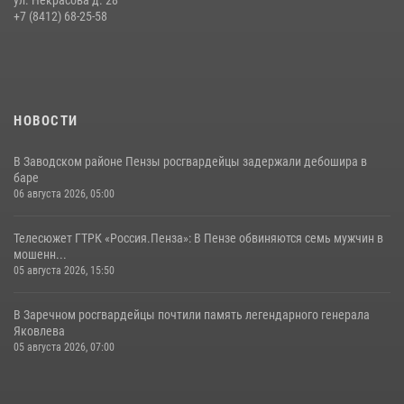
В Пензе сотрудники Росгвардии обезвредили артиллерийский
+7 (8412) 68-25-58
боеприпас времен Великой Отечественной войны (видео)
13 июля 2026, 05:03
5
1
НОВОСТИ
В Заводском районе Пензы росгвардейцы задержали дебошира в
баре
06 августа 2026, 05:00
Телесюжет ГТРК «Россия.Пенза»: В Пензе обвиняются семь мужчин в
мошенн...
05 августа 2026, 15:50
В Заречном росгвардейцы почтили память легендарного генерала
Яковлева
05 августа 2026, 07:00