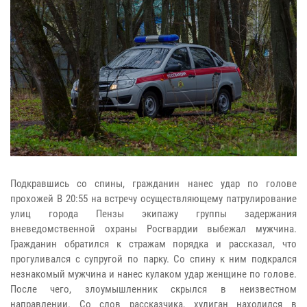
Подкравшись со спины, гражданин нанес удар по голове
прохожей В 20:55 на встречу осуществляющему патрулирование
улиц города Пензы экипажу группы задержания
вневедомственной охраны Росгвардии выбежал мужчина.
Гражданин обратился к стражам порядка и рассказал, что
прогуливался с супругой по парку. Со спину к ним подкрался
незнакомый мужчина и нанес кулаком удар женщине по голове.
После чего, злоумышленник скрылся в неизвестном
направлении. Со слов рассказчика, хулиган находился в