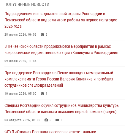
ПОПУЛЯРНЫЕ НОВОСТИ
В Управлении Росгвардии по Пензенской области подвели итоги
Подразделения вневедомственной охраны Росгвардии в
работы за первое полугодие 2026 года
Пензенской области подвели итоги работы за первое полугодие
04 августа 2026, 06:08
2026 года
Росгвардия обеспечила безопасность праздничных мероприятий в
28 июля 2026, 06:08
5
День ВДВ в Пензе
В Пензенской области продолжаются мероприятия в рамках
03 августа 2026, 07:14
1
всероссийской ведомственной акции «Каникулы с Росгвардией»
В Пензе сотрудники Росгвардии задержали мужчину, который
09 июля 2026, 11:44
криками и нецензурной бранью напугал жильцов многоквартирного
При поддержке Росгвардии в Пензе возводят мемориальный
дома
комплекс памяти Героя России Валерия Канакина и погибших
03 августа 2026, 05:59
сотрудников спецподразделений
Росгвардейцы Пензенской области отмечают 35-летие дежурной
10 июля 2026, 05:00
1
службы
Спецназ Росгвардии обучил сотрудников Министерства культуры
03 августа 2026, 05:15
Пензенской области навыкам оказания первой помощи (видео)
03 августа 2026, 05:00
6
1
ФГУП «Охрана» Росгвардии совершенствует навыки