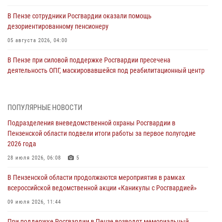
В Пензе сотрудники Росгвардии оказали помощь
дезориентированному пенсионеру
05 августа 2026, 04:00
В Пензе при силовой поддержке Росгвардии пресечена
деятельность ОПГ, маскировавшейся под реабилитационный центр
(видео)
04 августа 2026, 07:05
4
1
ПОПУЛЯРНЫЕ НОВОСТИ
В Управлении Росгвардии по Пензенской области подвели итоги
Подразделения вневедомственной охраны Росгвардии в
работы за первое полугодие 2026 года
Пензенской области подвели итоги работы за первое полугодие
04 августа 2026, 06:08
2026 года
Росгвардия обеспечила безопасность праздничных мероприятий в
28 июля 2026, 06:08
5
День ВДВ в Пензе
В Пензенской области продолжаются мероприятия в рамках
03 августа 2026, 07:14
1
всероссийской ведомственной акции «Каникулы с Росгвардией»
В Пензе сотрудники Росгвардии задержали мужчину, который
09 июля 2026, 11:44
криками и нецензурной бранью напугал жильцов многоквартирного
При поддержке Росгвардии в Пензе возводят мемориальный