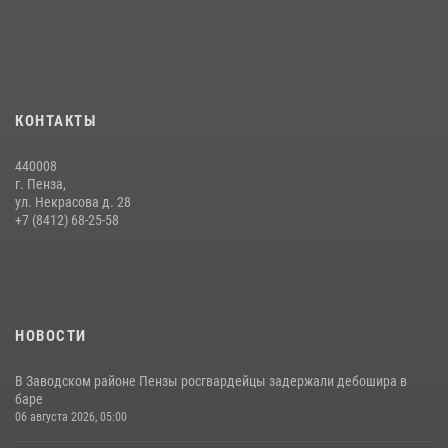
Интервью с сотрудником службы ОМОН: как проходит день на
службе
15 июля 2026, 07:00
Начальник Управления Росгвардии по Пензенской области Павел
КОНТАКТЫ
Пучков посетил 55-й Всероссийский Лермонтовский праздник
поэзии в «Тарханах»
440008
11 июля 2026, 10:00
2
г. Пенза,
ул. Некрасова д. 28
В Пензе сотрудники Росгвардии обезвредили артиллерийский
+7 (8412) 68-25-58
боеприпас времен Великой Отечественной войны (видео)
13 июля 2026, 05:03
5
1
НОВОСТИ
В Заводском районе Пензы росгвардейцы задержали дебошира в
баре
06 августа 2026, 05:00