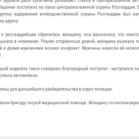
е Буровой двое хулиганов разбивают стекла в припаркованном авт
общение поступило на пульт централизованной охраны Росгвардии.
группы задержания вневедомственной охраны Росгвардии был на
му адресу.
 к росгвардейцам обратилась женщина, она рассказала, что некот
дыхала в компании. Решив отправиться домой, женщина вызвала так
й и двумя мужчинами возник конфликт. Мужчины нанесли ей нескол
е.
ший водитель такси совершил благородный поступок - заступился за
 стекла автомобиля.
влены для дальнейшего разбирательства в отдел полиции.
вали бригаду скорой медицинской помощи. Женщину госпитализиров