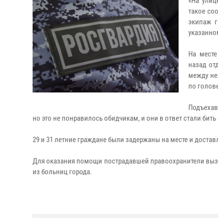
«На улиц
такое со
экипаж 
указанно
На месте
назад от
между не
по голов
Подъехав
но это не понравилось обидчикам, и они в ответ стали бить
29 и 31 летние граждане были задержаны на месте и доста
Для оказания помощи пострадавшей правоохранители выз
из больниц города.