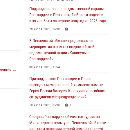
маскировавшейся под реабилитационный
центр (видео)
Подразделения вневедомственной охраны
Росгвардии в Пензенской области подвели
04 августа 2026, 07:05
4
1
итоги работы за первое полугодие 2026 года
В Управлении Росгвардии по Пензенской
28 июля 2026, 06:08
5
области подвели итоги работы за первое
полугодие 2026 года
В Пензенской области продолжаются
мероприятия в рамках всероссийской
04 августа 2026, 06:08
ведомственной акции «Каникулы с
Росгвардией»
Росгвардия обеспечила безопасность
праздничных мероприятий в День ВДВ в
09 июля 2026, 11:44
ующая →
Пензе
При поддержке Росгвардии в Пензе
03 августа 2026, 07:14
1
возводят мемориальный комплекс памяти
Героя России Валерия Канакина и погибших
В Пензе сотрудники Росгвардии задержали
сотрудников спецподразделений
мужчину, который криками и нецензурной
бранью напугал жильцов многоквартирного
10 июля 2026, 05:00
1
дома
Спецназ Росгвардии обучил сотрудников
03 августа 2026, 05:59
Министерства культуры Пензенской области
навыкам оказания первой помощи (видео)
Росгвардейцы Пензенской области отмечают