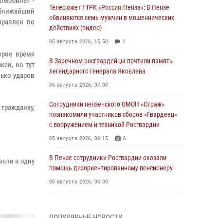
омобиле» -
Телесюжет ГТРК «Россия.Пенза»: В Пензе
 Ближайший
обвиняются семь мужчин в мошеннических
правлен по
действиях (видео)
05 августа 2026, 15:50
1
орое время
В Заречном росгвардейцы почтили память
си, но тут
легендарного генерала Яковлева
ько ударов
05 августа 2026, 07:00
Сотрудники пензенского ОМОН «Страж»
 гражданку,
познакомили участников сборов «Гвардеец»
с вооружением и техникой Росгвардии
05 августа 2026, 06:15
6
В Пензе сотрудники Росгвардии оказали
али в одну
помощь дезориентированному пенсионеру
05 августа 2026, 04:00
В Пензе при силовой поддержке Росгвардии
пресечена деятельность ОПГ,
ПОПУЛЯРНЫЕ НОВОСТИ