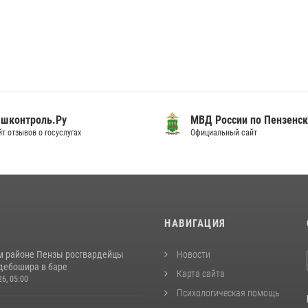
шконтроль.Ру
МВД России по Пензенск
т отзывов о госуслугах
Официальный сайт
И
НАВИГАЦИЯ
м районе Пензы росгвардейцы
Новости
дебошира в баре
Карта сайта
26, 05:00
Психологическая помощь