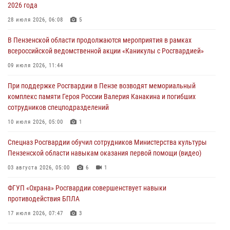
04 августа 2026, 06:08
2026 года
Росгвардия обеспечила безопасность праздничных мероприятий в
28 июля 2026, 06:08
5
День ВДВ в Пензе
В Пензенской области продолжаются мероприятия в рамках
03 августа 2026, 07:14
1
всероссийской ведомственной акции «Каникулы с Росгвардией»
В Пензе сотрудники Росгвардии задержали мужчину, который
09 июля 2026, 11:44
криками и нецензурной бранью напугал жильцов многоквартирного
При поддержке Росгвардии в Пензе возводят мемориальный
дома
комплекс памяти Героя России Валерия Канакина и погибших
03 августа 2026, 05:59
сотрудников спецподразделений
Росгвардейцы Пензенской области отмечают 35-летие дежурной
10 июля 2026, 05:00
1
службы
Спецназ Росгвардии обучил сотрудников Министерства культуры
03 августа 2026, 05:15
Пензенской области навыкам оказания первой помощи (видео)
03 августа 2026, 05:00
6
1
ФГУП «Охрана» Росгвардии совершенствует навыки
противодействия БПЛА
17 июля 2026, 07:47
3