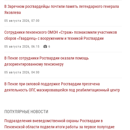
В Заречном росгвардейцы почтили память легендарного генерала
Яковлева
05 августа 2026, 07:00
Сотрудники пензенского ОМОН «Страж» познакомили участников
сборов «Гвардеец» с вооружением и техникой Росгвардии
05 августа 2026, 06:15
6
В Пензе сотрудники Росгвардии оказали помощь
дезориентированному пенсионеру
05 августа 2026, 04:00
В Пензе при силовой поддержке Росгвардии пресечена
деятельность ОПГ, маскировавшейся под реабилитационный центр
(видео)
04 августа 2026, 07:05
4
1
ПОПУЛЯРНЫЕ НОВОСТИ
В Управлении Росгвардии по Пензенской области подвели итоги
Подразделения вневедомственной охраны Росгвардии в
работы за первое полугодие 2026 года
Пензенской области подвели итоги работы за первое полугодие