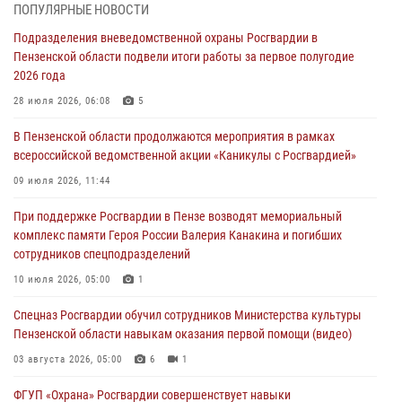
ПОПУЛЯРНЫЕ НОВОСТИ
В Управлении Росгвардии по Пензенской области подвели итоги
Подразделения вневедомственной охраны Росгвардии в
работы за первое полугодие 2026 года
Пензенской области подвели итоги работы за первое полугодие
04 августа 2026, 06:08
2026 года
Росгвардия обеспечила безопасность праздничных мероприятий в
28 июля 2026, 06:08
5
День ВДВ в Пензе
В Пензенской области продолжаются мероприятия в рамках
03 августа 2026, 07:14
1
всероссийской ведомственной акции «Каникулы с Росгвардией»
В Пензе сотрудники Росгвардии задержали мужчину, который
09 июля 2026, 11:44
криками и нецензурной бранью напугал жильцов многоквартирного
При поддержке Росгвардии в Пензе возводят мемориальный
дома
комплекс памяти Героя России Валерия Канакина и погибших
03 августа 2026, 05:59
сотрудников спецподразделений
Росгвардейцы Пензенской области отмечают 35-летие дежурной
10 июля 2026, 05:00
1
службы
Спецназ Росгвардии обучил сотрудников Министерства культуры
03 августа 2026, 05:15
Пензенской области навыкам оказания первой помощи (видео)
03 августа 2026, 05:00
6
1
ФГУП «Охрана» Росгвардии совершенствует навыки