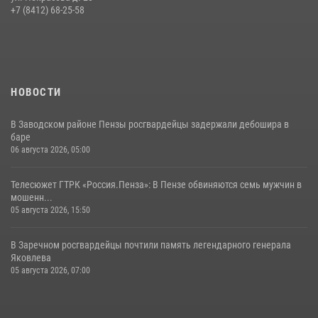
В Пензе сотрудники Росгвардии обезвредили артиллерийский
+7 (8412) 68-25-58
боеприпас времен Великой Отечественной войны (видео)
13 июля 2026, 05:03
5
1
НОВОСТИ
В Заводском районе Пензы росгвардейцы задержали дебошира в
баре
06 августа 2026, 05:00
Телесюжет ГТРК «Россия.Пенза»: В Пензе обвиняются семь мужчин в
мошенн...
05 августа 2026, 15:50
В Заречном росгвардейцы почтили память легендарного генерала
Яковлева
05 августа 2026, 07:00