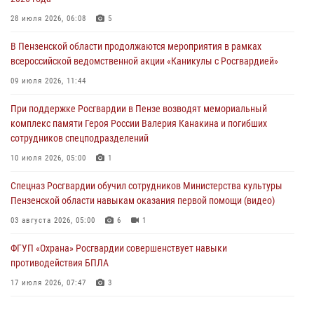
В Пензе при силовой поддержке Росгвардии пресечена
деятельность ОПГ, маскировавшейся под реабилитационный центр
28 июля 2026, 06:08
5
(видео)
В Пензенской области продолжаются мероприятия в рамках
04 августа 2026, 07:05
4
1
всероссийской ведомственной акции «Каникулы с Росгвардией»
В Управлении Росгвардии по Пензенской области подвели итоги
09 июля 2026, 11:44
работы за первое полугодие 2026 года
При поддержке Росгвардии в Пензе возводят мемориальный
04 августа 2026, 06:08
комплекс памяти Героя России Валерия Канакина и погибших
сотрудников спецподразделений
Росгвардия обеспечила безопасность праздничных мероприятий в
День ВДВ в Пензе
10 июля 2026, 05:00
1
03 августа 2026, 07:14
1
Спецназ Росгвардии обучил сотрудников Министерства культуры
Пензенской области навыкам оказания первой помощи (видео)
03 августа 2026, 05:00
6
1
ФГУП «Охрана» Росгвардии совершенствует навыки
противодействия БПЛА
17 июля 2026, 07:47
3
Военнослужащие Росгвардии в Заречном приняли участие в