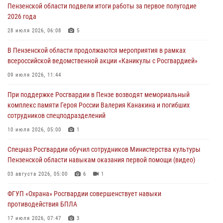
05 августа 2026, 06:15
6
Пензенской области подвели итоги работы за первое полугодие
2026 года
В Пензе сотрудники Росгвардии оказали помощь
дезориентированному пенсионеру
28 июля 2026, 06:08
5
05 августа 2026, 04:00
В Пензенской области продолжаются мероприятия в рамках
всероссийской ведомственной акции «Каникулы с Росгвардией»
В Пензе при силовой поддержке Росгвардии пресечена
деятельность ОПГ, маскировавшейся под реабилитационный центр
09 июля 2026, 11:44
(видео)
При поддержке Росгвардии в Пензе возводят мемориальный
04 августа 2026, 07:05
4
1
комплекс памяти Героя России Валерия Канакина и погибших
сотрудников спецподразделений
В Управлении Росгвардии по Пензенской области подвели итоги
работы за первое полугодие 2026 года
10 июля 2026, 05:00
1
04 августа 2026, 06:08
Спецназ Росгвардии обучил сотрудников Министерства культуры
Пензенской области навыкам оказания первой помощи (видео)
03 августа 2026, 05:00
6
1
ФГУП «Охрана» Росгвардии совершенствует навыки
противодействия БПЛА
17 июля 2026, 07:47
3