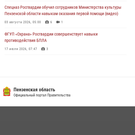
04 августа 2026, 06:08
Спецназ Росгвардии обучил сотрудников Министерства культуры
Пензенской области навыкам оказания первой помощи (видео)
03 августа 2026, 05:00
6
1
ФГУП «Охрана» Росгвардии совершенствует навыки
противодействия БПЛА
17 июля 2026, 07:47
3
Военнослужащие Росгвардии в Заречном приняли участие в
просветительской лекции Общества «Знание»
16 июля 2026, 05:00
2
Пензенский спецназ Росгвардии готовит студентов к окружному
Пензенская область
этапу «Зарницы 2.0» (видео)
Официальный портал Правительства
10 июля 2026, 06:01
6
1
Интервью с сотрудником службы ОМОН: как проходит день на
службе
15 июля 2026, 07:00