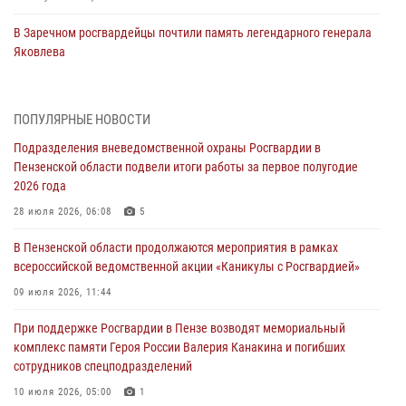
В Заречном росгвардейцы почтили память легендарного генерала
Яковлева
05 августа 2026, 07:00
Сотрудники пензенского ОМОН «Страж» познакомили участников
ПОПУЛЯРНЫЕ НОВОСТИ
сборов «Гвардеец» с вооружением и техникой Росгвардии
Подразделения вневедомственной охраны Росгвардии в
05 августа 2026, 06:15
6
Пензенской области подвели итоги работы за первое полугодие
2026 года
В Пензе сотрудники Росгвардии оказали помощь
дезориентированному пенсионеру
28 июля 2026, 06:08
5
05 августа 2026, 04:00
В Пензенской области продолжаются мероприятия в рамках
всероссийской ведомственной акции «Каникулы с Росгвардией»
В Пензе при силовой поддержке Росгвардии пресечена
деятельность ОПГ, маскировавшейся под реабилитационный центр
09 июля 2026, 11:44
(видео)
При поддержке Росгвардии в Пензе возводят мемориальный
04 августа 2026, 07:05
4
1
комплекс памяти Героя России Валерия Канакина и погибших
сотрудников спецподразделений
В Управлении Росгвардии по Пензенской области подвели итоги
работы за первое полугодие 2026 года
10 июля 2026, 05:00
1