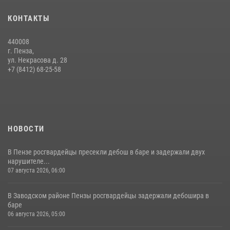
Сотрудники пензенского ОМОН «Страж» познакомили участников
КОНТАКТЫ
сборов «Гвардеец» с вооружением и техникой Росгвардии
05 августа 2026, 06:15
6
440008
г. Пенза,
Начальник Управления Росгвардии по Пензенской области Павел
ул. Некрасова д. 28
Пучков посетил 55-й Всероссийский Лермонтовский праздник
+7 (8412) 68-25-58
поэзии в «Тарханах»
11 июля 2026, 10:00
2
НОВОСТИ
В Пензе росгвардейцы пресекли дебош в баре и задержали двух
нарушителе...
07 августа 2026, 06:00
В Заводском районе Пензы росгвардейцы задержали дебошира в
баре
06 августа 2026, 05:00