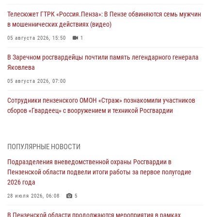
Телесюжет ГТРК «Россия.Пенза»: В Пензе обвиняются семь мужчин
в мошеннических действиях (видео)
05 августа 2026, 15:50
1
В Заречном росгвардейцы почтили память легендарного генерала
Яковлева
05 августа 2026, 07:00
Сотрудники пензенского ОМОН «Страж» познакомили участников
сборов «Гвардеец» с вооружением и техникой Росгвардии
05 августа 2026, 06:15
6
В Пензе сотрудники Росгвардии оказали помощь
ПОПУЛЯРНЫЕ НОВОСТИ
дезориентированному пенсионеру
Подразделения вневедомственной охраны Росгвардии в
05 августа 2026, 04:00
Пензенской области подвели итоги работы за первое полугодие
2026 года
В Пензе при силовой поддержке Росгвардии пресечена
деятельность ОПГ, маскировавшейся под реабилитационный центр
28 июля 2026, 06:08
5
(видео)
В Пензенской области продолжаются мероприятия в рамках