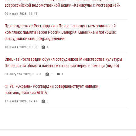
04 августа 2026, 07:05
4
1
всероссийской ведомственной акции «Каникулы с Росгвардией»
В Управлении Росгвардии по Пензенской области подвели итоги
09 июля 2026, 11:44
работы за первое полугодие 2026 года
При поддержке Росгвардии в Пензе возводят мемориальный
04 августа 2026, 06:08
комплекс памяти Героя России Валерия Канакина и погибших
сотрудников спецподразделений
Росгвардия обеспечила безопасность праздничных мероприятий в
День ВДВ в Пензе
10 июля 2026, 05:00
1
03 августа 2026, 07:14
1
Спецназ Росгвардии обучил сотрудников Министерства культуры
Пензенской области навыкам оказания первой помощи (видео)
03 августа 2026, 05:00
6
1
ФГУП «Охрана» Росгвардии совершенствует навыки
противодействия БПЛА
17 июля 2026, 07:47
3
Пензенский спецназ Росгвардии готовит студентов к окружному
этапу «Зарницы 2.0» (видео)
10 июля 2026, 06:01
6
1