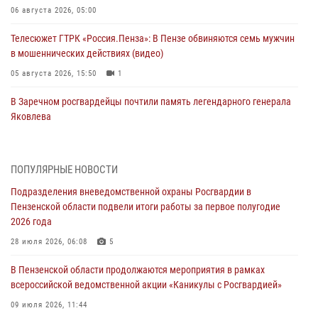
06 августа 2026, 05:00
Телесюжет ГТРК «Россия.Пенза»: В Пензе обвиняются семь мужчин
в мошеннических действиях (видео)
05 августа 2026, 15:50
1
В Заречном росгвардейцы почтили память легендарного генерала
Яковлева
05 августа 2026, 07:00
Сотрудники пензенского ОМОН «Страж» познакомили участников
ПОПУЛЯРНЫЕ НОВОСТИ
сборов «Гвардеец» с вооружением и техникой Росгвардии
Подразделения вневедомственной охраны Росгвардии в
05 августа 2026, 06:15
6
Пензенской области подвели итоги работы за первое полугодие
2026 года
В Пензе сотрудники Росгвардии оказали помощь
дезориентированному пенсионеру
28 июля 2026, 06:08
5
05 августа 2026, 04:00
В Пензенской области продолжаются мероприятия в рамках
всероссийской ведомственной акции «Каникулы с Росгвардией»
В Пензе при силовой поддержке Росгвардии пресечена
деятельность ОПГ, маскировавшейся под реабилитационный центр
09 июля 2026, 11:44