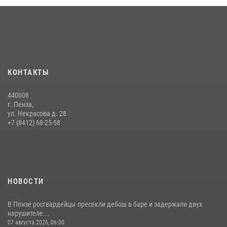
Интервью с сотрудником службы ОМОН: как проходит день на
службе
15 июля 2026, 07:00
Сотрудники пензенского ОМОН «Страж» познакомили участников
КОНТАКТЫ
сборов «Гвардеец» с вооружением и техникой Росгвардии
05 августа 2026, 06:15
6
440008
г. Пенза,
Начальник Управления Росгвардии по Пензенской области Павел
ул. Некрасова д. 28
Пучков посетил 55-й Всероссийский Лермонтовский праздник
+7 (8412) 68-25-58
поэзии в «Тарханах»
11 июля 2026, 10:00
2
НОВОСТИ
В Пензе росгвардейцы пресекли дебош в баре и задержали двух
нарушителе...
07 августа 2026, 06:00