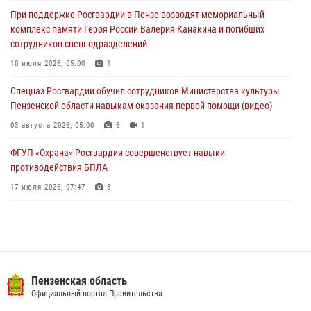
(видео)
При поддержке Росгвардии в Пензе возводят мемориальный
04 августа 2026, 07:05
4
1
комплекс памяти Героя России Валерия Канакина и погибших
сотрудников спецподразделений
В Управлении Росгвардии по Пензенской области подвели итоги
работы за первое полугодие 2026 года
10 июля 2026, 05:00
1
04 августа 2026, 06:08
Спецназ Росгвардии обучил сотрудников Министерства культуры
Пензенской области навыкам оказания первой помощи (видео)
03 августа 2026, 05:00
6
1
ФГУП «Охрана» Росгвардии совершенствует навыки
противодействия БПЛА
17 июля 2026, 07:47
3
Пензенский спецназ Росгвардии готовит студентов к окружному
этапу «Зарницы 2.0» (видео)
10 июля 2026, 06:01
6
1
Военнослужащие Росгвардии в Заречном приняли участие в
Пензенская область
просветительской лекции Общества «Знание»
Официальный портал Правительства
16 июля 2026, 05:00
2