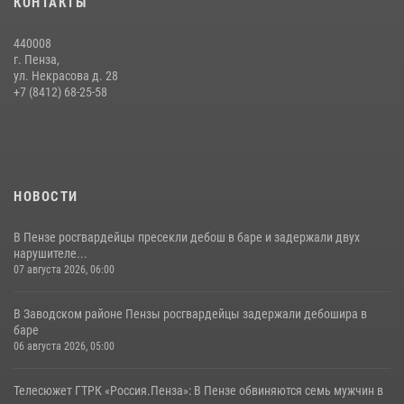
КОНТАКТЫ
сборов «Гвардеец» с вооружением и техникой Росгвардии
05 августа 2026, 06:15
6
440008
г. Пенза,
Начальник Управления Росгвардии по Пензенской области Павел
ул. Некрасова д. 28
Пучков посетил 55-й Всероссийский Лермонтовский праздник
+7 (8412) 68-25-58
поэзии в «Тарханах»
11 июля 2026, 10:00
2
НОВОСТИ
В Пензе росгвардейцы пресекли дебош в баре и задержали двух
нарушителе...
07 августа 2026, 06:00
В Заводском районе Пензы росгвардейцы задержали дебошира в
баре
06 августа 2026, 05:00
Телесюжет ГТРК «Россия.Пенза»: В Пензе обвиняются семь мужчин в