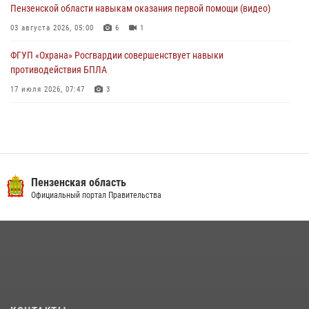
Пензенской области навыкам оказания первой помощи (видео)
03 августа 2026, 05:00
6
1
ФГУП «Охрана» Росгвардии совершенствует навыки
противодействия БПЛА
17 июля 2026, 07:47
3
Пензенский спецназ Росгвардии готовит студентов к окружному
этапу «Зарницы 2.0» (видео)
10 июля 2026, 06:01
6
1
Военнослужащие Росгвардии в Заречном приняли участие в
Пензенская область
просветительской лекции Общества «Знание»
Официальный портал Правительства
16 июля 2026, 05:00
2
Интервью с сотрудником службы ОМОН: как проходит день на
службе
15 июля 2026, 07:00
Сотрудники пензенского ОМОН «Страж» познакомили участников