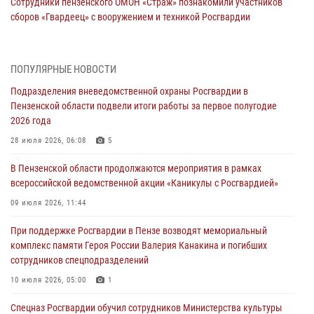
Сотрудники пензенского ОМОН «Страж» познакомили участников
сборов «Гвардеец» с вооружением и техникой Росгвардии
05 августа 2026, 06:15
6
В Пензе сотрудники Росгвардии оказали помощь
ПОПУЛЯРНЫЕ НОВОСТИ
дезориентированному пенсионеру
Подразделения вневедомственной охраны Росгвардии в
05 августа 2026, 04:00
Пензенской области подвели итоги работы за первое полугодие
2026 года
В Пензе при силовой поддержке Росгвардии пресечена
деятельность ОПГ, маскировавшейся под реабилитационный центр
28 июля 2026, 06:08
5
(видео)
В Пензенской области продолжаются мероприятия в рамках
04 августа 2026, 07:05
4
1
всероссийской ведомственной акции «Каникулы с Росгвардией»
В Управлении Росгвардии по Пензенской области подвели итоги
09 июля 2026, 11:44
работы за первое полугодие 2026 года
При поддержке Росгвардии в Пензе возводят мемориальный
04 августа 2026, 06:08
комплекс памяти Героя России Валерия Канакина и погибших
сотрудников спецподразделений
Росгвардия обеспечила безопасность праздничных мероприятий в
День ВДВ в Пензе
10 июля 2026, 05:00
1
03 августа 2026, 07:14
1
Спецназ Росгвардии обучил сотрудников Министерства культуры