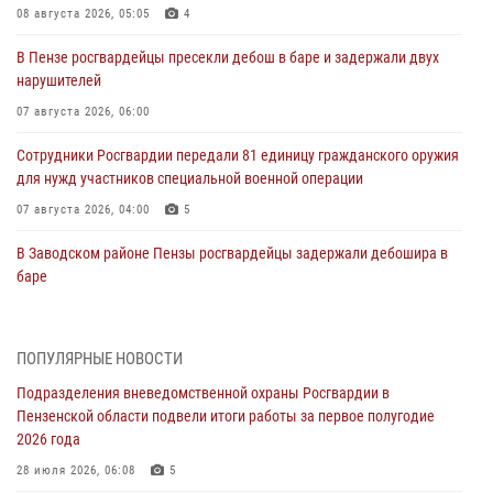
08 августа 2026, 05:05
4
В Пензе росгвардейцы пресекли дебош в баре и задержали двух
нарушителей
07 августа 2026, 06:00
Сотрудники Росгвардии передали 81 единицу гражданского оружия
для нужд участников специальной военной операции
07 августа 2026, 04:00
5
В Заводском районе Пензы росгвардейцы задержали дебошира в
баре
06 августа 2026, 05:00
Телесюжет ГТРК «Россия.Пенза»: В Пензе обвиняются семь мужчин
ПОПУЛЯРНЫЕ НОВОСТИ
в мошеннических действиях (видео)
Подразделения вневедомственной охраны Росгвардии в
05 августа 2026, 15:50
1
Пензенской области подвели итоги работы за первое полугодие
2026 года
В Заречном росгвардейцы почтили память легендарного генерала
Яковлева
28 июля 2026, 06:08
5