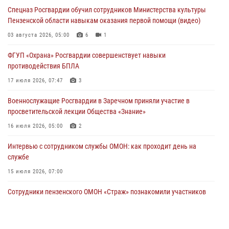
05 августа 2026, 07:00
Спецназ Росгвардии обучил сотрудников Министерства культуры
Пензенской области навыкам оказания первой помощи (видео)
Сотрудники пензенского ОМОН «Страж» познакомили участников
сборов «Гвардеец» с вооружением и техникой Росгвардии
03 августа 2026, 05:00
6
1
05 августа 2026, 06:15
6
ФГУП «Охрана» Росгвардии совершенствует навыки
противодействия БПЛА
В Пензе сотрудники Росгвардии оказали помощь
дезориентированному пенсионеру
17 июля 2026, 07:47
3
05 августа 2026, 04:00
Военнослужащие Росгвардии в Заречном приняли участие в
просветительской лекции Общества «Знание»
16 июля 2026, 05:00
2
Интервью с сотрудником службы ОМОН: как проходит день на
службе
15 июля 2026, 07:00
Сотрудники пензенского ОМОН «Страж» познакомили участников
сборов «Гвардеец» с вооружением и техникой Росгвардии
05 августа 2026, 06:15
6