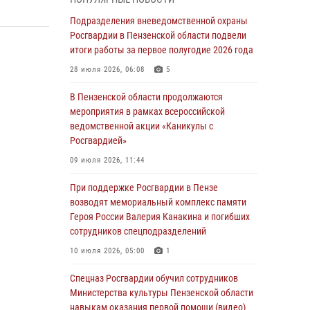
легендарного генерала Яковлева
Подразделения вневедомственной охраны
05 августа 2026, 07:00
Росгвардии в Пензенской области подвели
итоги работы за первое полугодие 2026 года
Сотрудники пензенского ОМОН «Страж»
познакомили участников сборов «Гвардеец»
28 июля 2026, 06:08
5
с вооружением и техникой Росгвардии
В Пензенской области продолжаются
05 августа 2026, 06:15
6
мероприятия в рамках всероссийской
ведомственной акции «Каникулы с
В Пензе сотрудники Росгвардии оказали
Росгвардией»
помощь дезориентированному пенсионеру
09 июля 2026, 11:44
05 августа 2026, 04:00
При поддержке Росгвардии в Пензе
В Пензе при силовой поддержке Росгвардии
возводят мемориальный комплекс памяти
пресечена деятельность ОПГ,
Героя России Валерия Канакина и погибших
маскировавшейся под реабилитационный
сотрудников спецподразделений
центр (видео)
10 июля 2026, 05:00
1
04 августа 2026, 07:05
4
1
Спецназ Росгвардии обучил сотрудников
В Управлении Росгвардии по Пензенской
Министерства культуры Пензенской области
области подвели итоги работы за первое
навыкам оказания первой помощи (видео)
полугодие 2026 года