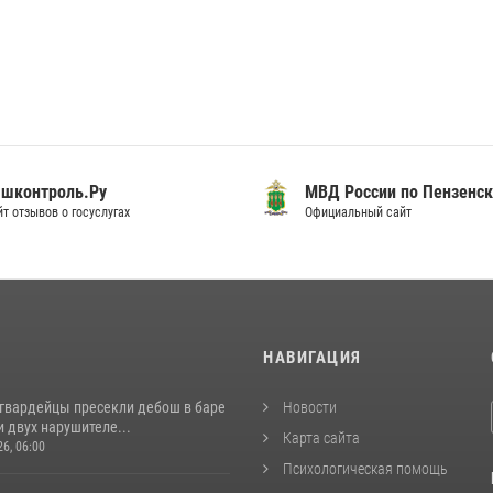
шконтроль.Ру
МВД России по Пензенск
т отзывов о госуслугах
Официальный сайт
И
НАВИГАЦИЯ
сгвардейцы пресекли дебош в баре
Новости
 двух нарушителе...
Карта сайта
26, 06:00
Психологическая помощь