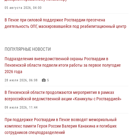
05 августа 2026, 04:00
В Пензе при силовой поддержке Росгвардии пресечена
деятельность ОПГ, маскировавшейся под реабилитационный центр
(видео)
04 августа 2026, 07:05
4
1
ПОПУЛЯРНЫЕ НОВОСТИ
В Управлении Росгвардии по Пензенской области подвели итоги
Подразделения вневедомственной охраны Росгвардии в
работы за первое полугодие 2026 года
Пензенской области подвели итоги работы за первое полугодие
04 августа 2026, 06:08
2026 года
Росгвардия обеспечила безопасность праздничных мероприятий в
28 июля 2026, 06:08
5
День ВДВ в Пензе
В Пензенской области продолжаются мероприятия в рамках
03 августа 2026, 07:14
1
всероссийской ведомственной акции «Каникулы с Росгвардией»
В Пензе сотрудники Росгвардии задержали мужчину, который
09 июля 2026, 11:44
криками и нецензурной бранью напугал жильцов многоквартирного
При поддержке Росгвардии в Пензе возводят мемориальный
дома
комплекс памяти Героя России Валерия Канакина и погибших
03 августа 2026, 05:59
сотрудников спецподразделений