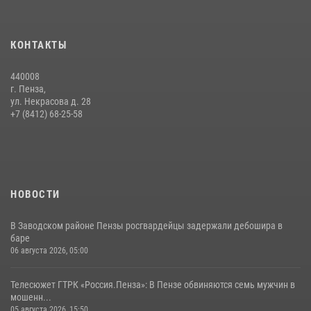
15 июля 2026, 07:00
Начальник Управления Росгвардии по Пензенской области Павел
КОНТАКТЫ
Пучков посетил 55-й Всероссийский Лермонтовский праздник
поэзии в «Тарханах»
440008
11 июля 2026, 10:00
2
г. Пенза,
ул. Некрасова д. 28
Сотрудники пензенского ОМОН «Страж» познакомили участников
+7 (8412) 68-25-58
сборов «Гвардеец» с вооружением и техникой Росгвардии
05 августа 2026, 06:15
6
НОВОСТИ
В Заводском районе Пензы росгвардейцы задержали дебошира в
баре
06 августа 2026, 05:00
Телесюжет ГТРК «Россия.Пенза»: В Пензе обвиняются семь мужчин в
мошенн...
05 августа 2026, 15:50