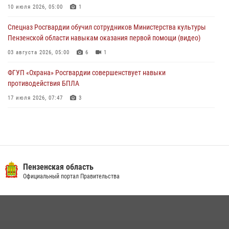
Росгвардейцы Пензенской области отмечают 35-летие дежурной
10 июля 2026, 05:00
1
службы
Спецназ Росгвардии обучил сотрудников Министерства культуры
03 августа 2026, 05:15
Пензенской области навыкам оказания первой помощи (видео)
03 августа 2026, 05:00
6
1
ФГУП «Охрана» Росгвардии совершенствует навыки
противодействия БПЛА
17 июля 2026, 07:47
3
Военнослужащие Росгвардии в Заречном приняли участие в
просветительской лекции Общества «Знание»
16 июля 2026, 05:00
2
Пензенский спецназ Росгвардии готовит студентов к окружному
Пензенская область
этапу «Зарницы 2.0» (видео)
Официальный портал Правительства
10 июля 2026, 06:01
6
1
Интервью с сотрудником службы ОМОН: как проходит день на
службе