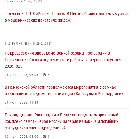
06 августа 2026, 05:00
Телесюжет ГТРК «Россия.Пенза»: В Пензе обвиняются семь мужчин
в мошеннических действиях (видео)
05 августа 2026, 15:50
1
В Заречном росгвардейцы почтили память легендарного генерала
ПОПУЛЯРНЫЕ НОВОСТИ
Яковлева
Подразделения вневедомственной охраны Росгвардии в
05 августа 2026, 07:00
Пензенской области подвели итоги работы за первое полугодие
2026 года
Сотрудники пензенского ОМОН «Страж» познакомили участников
сборов «Гвардеец» с вооружением и техникой Росгвардии
28 июля 2026, 06:08
5
05 августа 2026, 06:15
6
В Пензенской области продолжаются мероприятия в рамках
всероссийской ведомственной акции «Каникулы с Росгвардией»
В Пензе сотрудники Росгвардии оказали помощь
дезориентированному пенсионеру
09 июля 2026, 11:44
05 августа 2026, 04:00
При поддержке Росгвардии в Пензе возводят мемориальный
комплекс памяти Героя России Валерия Канакина и погибших
В Пензе при силовой поддержке Росгвардии пресечена
сотрудников спецподразделений
деятельность ОПГ, маскировавшейся под реабилитационный центр
(видео)
10 июля 2026, 05:00
1