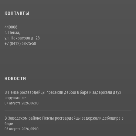
Сотрудники пензенского ОМОН «Страж» познакомили участников
КОНТАКТЫ
сборов «Гвардеец» с вооружением и техникой Росгвардии
05 августа 2026, 06:15
6
440008
г. Пенза,
Начальник Управления Росгвардии по Пензенской области Павел
ул. Некрасова д. 28
Пучков посетил 55-й Всероссийский Лермонтовский праздник
+7 (8412) 68-25-58
поэзии в «Тарханах»
11 июля 2026, 10:00
2
НОВОСТИ
В Пензе росгвардейцы пресекли дебош в баре и задержали двух
нарушителе...
07 августа 2026, 06:00
В Заводском районе Пензы росгвардейцы задержали дебошира в
баре
06 августа 2026, 05:00