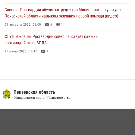
04 августа 2026, 07:05
4
1
Спецназ Росгвардии обучил сотрудников Министерства культуры
Пензенской области навыкам оказания первой помощи (видео)
03 августа 2026, 05:00
6
1
ФГУП «Охрана» Росгвардии совершенствует навыки
противодействия БПЛА
17 июля 2026, 07:47
3
Военнослужащие Росгвардии в Заречном приняли участие в
просветительской лекции Общества «Знание»
16 июля 2026, 05:00
2
Пензенский спецназ Росгвардии готовит студентов к окружному
Пензенская область
этапу «Зарницы 2.0» (видео)
Официальный портал Правительства
10 июля 2026, 06:01
6
1
Интервью с сотрудником службы ОМОН: как проходит день на
службе
15 июля 2026, 07:00